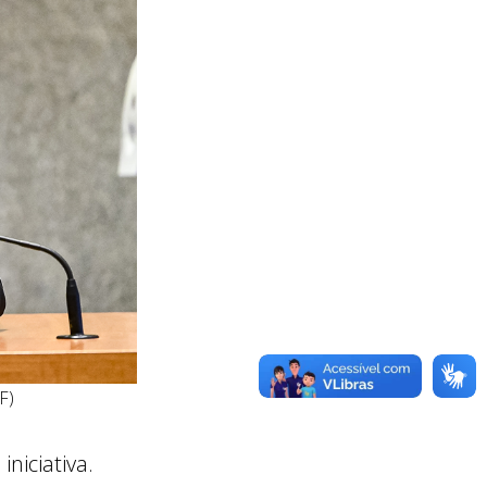
F)
niciativa.