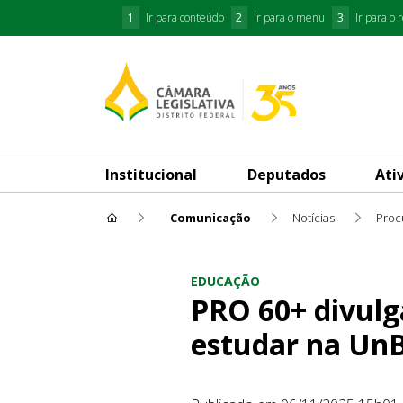
1
Ir para conteúdo
2
Ir para o menu
3
Ir para o 
Institucional
Deputados
Ati
Comunicação
Notícias
PRO 60+ divulga oportunidad
EDUCAÇÃO
PRO 60+ divulg
estudar na Un