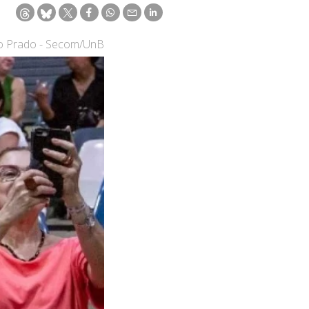
vo Prado - Secom/UnB