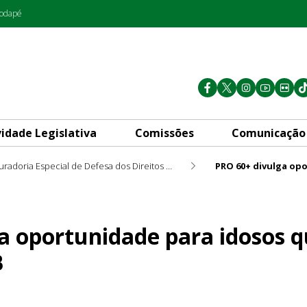
rodapé
vidade Legislativa
Comissões
Comunicação
Procuradoria Especial de Defesa dos Direitos da Pessoa Idosa PRO 60+
e para idosos que desejem e
a oportunidade para idosos 
B