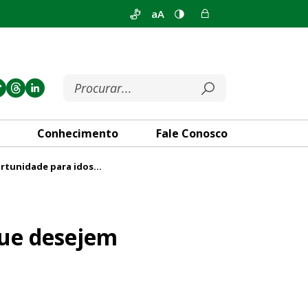
aA
Conhecimento
Fale Conosco
PRO 60+ divulga oportunidade para idosos que desejem estudar na UnB
studar na UnB
que desejem