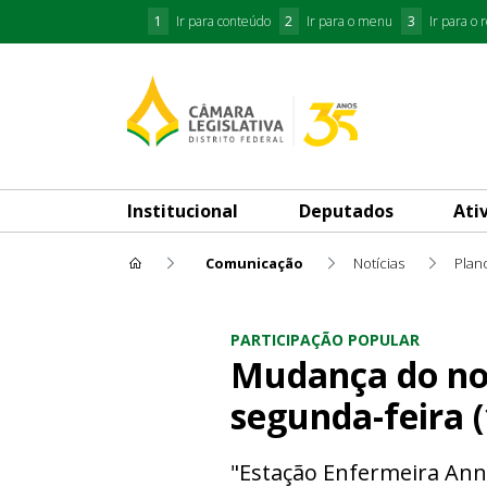
1
Ir para conteúdo
2
Ir para o menu
3
Ir para o 
Institucional
Deputados
Ati
Comunicação
Notícias
Plano
Mudança do nome da Estação 
PARTICIPAÇÃO POPULAR
Mudança do nom
segunda-feira (
"Estação Enfermeira Anna