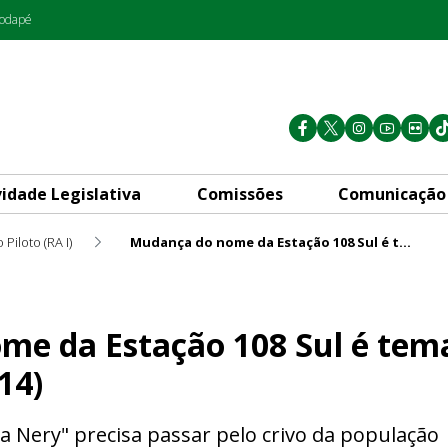
rodapé
vidade Legislativa
Comissões
Comunicação
 Piloto (RA I)
Mudança do nome da Estação 108 Sul é tema de debate na segunda-feira (14)
108 Sul é tema de debate na 
e da Estação 108 Sul é tem
14)
 Nery" precisa passar pelo crivo da população