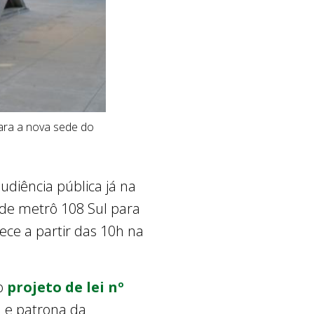
para a nova sede do
udiência pública já na
 de metrô 108 Sul para
ece a partir das 10h na
do
projeto de lei nº
l e patrona da