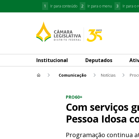
1
Ir para conteúdo
2
Ir para o menu
3
Ir para o 
Institucional
Deputados
Ati
Comunicação
Notícias
Com serviços gratuitos, Sema
PRO60+
Com serviços g
Pessoa Idosa c
Programação continua até 