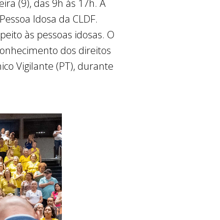
ira (9), das 9h às 17h. A
 Pessoa Idosa da CLDF.
speito às pessoas idosas. O
conhecimento dos direitos
co Vigilante (PT), durante