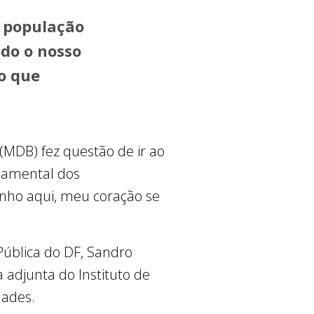
à população
odo o nosso
o que
(MDB) fez questão de ir ao
damental dos
enho aqui, meu coração se
ública do DF, Sandro
a adjunta do Instituto de
dades.