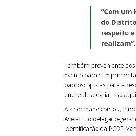
“Com um h
do Distrit
respeito 
realizam”.
Também proveniente dos qu
evento para cumprimentar
papiloscopistas para a re
enche de alegria. Isso aqu
A solenidade contou, tam
Avelar; do delegado-geral d
Identificação da PCDF, Va