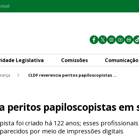
rodapé
vidade Legislativa
Comissões
Comunicação
rança
CLDF reverencia peritos papiloscopistas em solenidade
loscopistas em solenidade
a peritos papiloscopistas em 
pista foi criado há 122 anos; esses profissionais
aparecidos por meio de impressões digitais