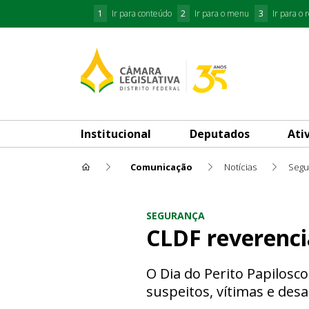
1
Ir para conteúdo
2
Ir para o menu
3
Ir para o 
Institucional
Deputados
Ati
Comunicação
Notícias
Segu
CLDF reverencia peritos papi
SEGURANÇA
CLDF reverenci
O Dia do Perito Papilosco
suspeitos, vítimas e des