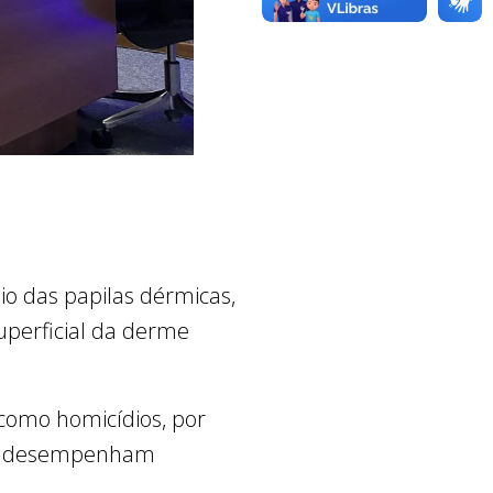
io das papilas dérmicas,
uperficial da derme
 como homicídios, por
bém desempenham