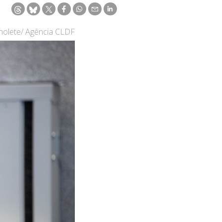
holete/ Agência CLDF