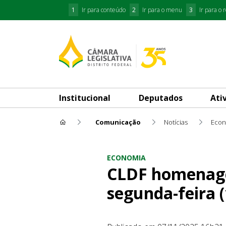
1
Ir para conteúdo
2
Ir para o menu
3
Ir para o 
Institucional
Deputados
Ati
Comunicação
Notícias
Econ
CLDF homenageia mulheres e
ECONOMIA
CLDF homenage
segunda-feira (