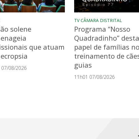
E
TV CÂMARA DISTRITAL
ão solene
Programa “Nosso
enageia
Quadradinho” dest
issionais que atuam
papel de famílias n
ecropsia
treinamento de cãe
guias
 07/08/2026
11h01 07/08/2026