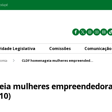
rodapé
vidade Legislativa
Comissões
Comunicação
omia
CLDF homenageia mulheres empreendedoras nesta segunda-feira (10)
mpreendedoras nesta segund
ia mulheres empreendedora
10)