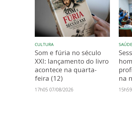
CULTURA
SAÚD
Som e fúria no século
Sess
XXI: lançamento do livro
hom
acontece na quarta-
prof
feira (12)
na n
17h05 07/08/2026
15h59