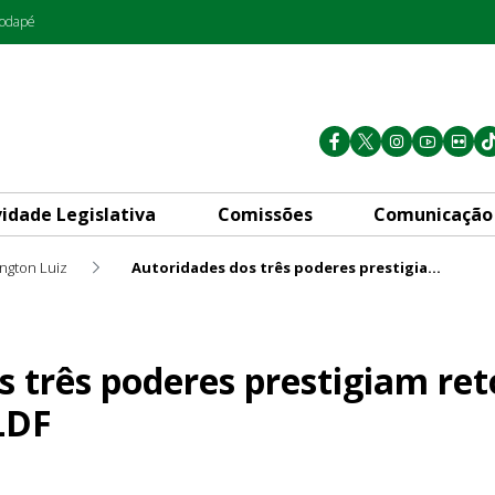
rodapé
vidade Legislativa
Comissões
Comunicação
ington Luiz
Autoridades dos três poderes prestigiam retomada dos trabalhos na CLDF
s prestigiam retomada dos tr
s três poderes prestigiam re
LDF