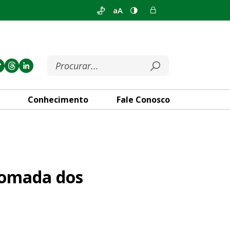
aA
Conhecimento
Fale Conosco
abalhos na CLDF
tomada dos