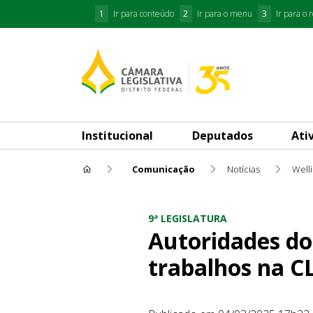
1
Ir para conteúdo
2
Ir para o menu
3
Ir para o 
Institucional
Deputados
Ati
Comunicação
Notícias
Well
Autoridades dos três podere
9ª LEGISLATURA
Autoridades do
trabalhos na C