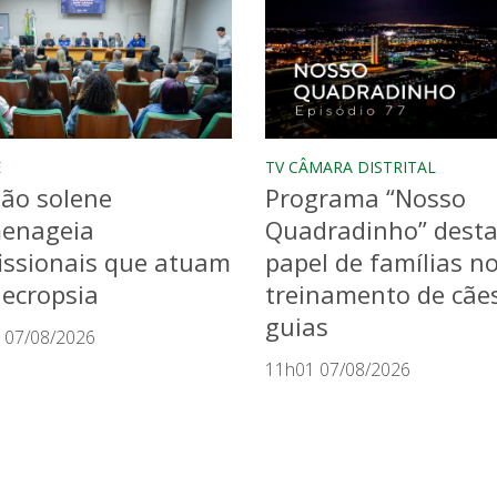
E
TV CÂMARA DISTRITAL
ão solene
Programa “Nosso
enageia
Quadradinho” dest
issionais que atuam
papel de famílias n
ecropsia
treinamento de cãe
guias
 07/08/2026
11h01 07/08/2026