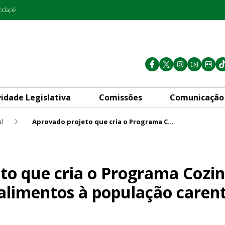
rodapé
vidade Legislativa
Comissões
Comunicação
l
Aprovado projeto que cria o Programa Cozinha Solidária para distribuir alimentos à população carente
Programa Cozinha Solidária p
to que cria o Programa Cozin
 alimentos à população caren