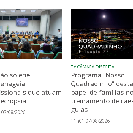
E
TV CÂMARA DISTRITAL
ão solene
Programa “Nosso
enageia
Quadradinho” dest
issionais que atuam
papel de famílias n
ecropsia
treinamento de cãe
guias
 07/08/2026
11h01 07/08/2026