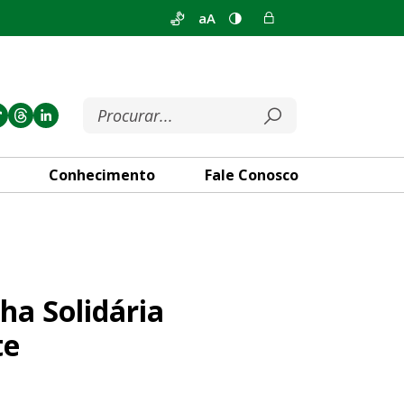
aA
Conhecimento
Fale Conosco
ara distribuir alimentos à po
ha Solidária
te