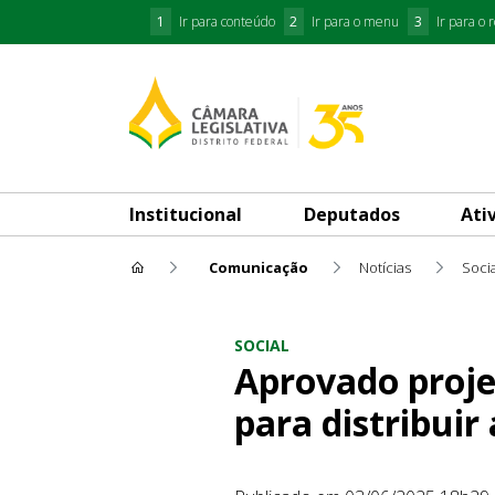
1
Ir para conteúdo
2
Ir para o menu
3
Ir para o 
Institucional
Deputados
Ati
Comunicação
Notícias
Socia
Aprovado projeto que cria o 
SOCIAL
Aprovado proje
para distribuir