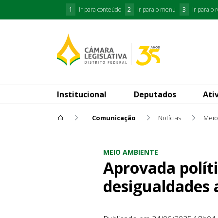
1
Ir para conteúdo
2
Ir para o menu
3
Ir para o 
Institucional
Deputados
Ati
Comunicação
Notícias
Meio
Aprovada política de arbori
MEIO AMBIENTE
Aprovada polít
desigualdades 