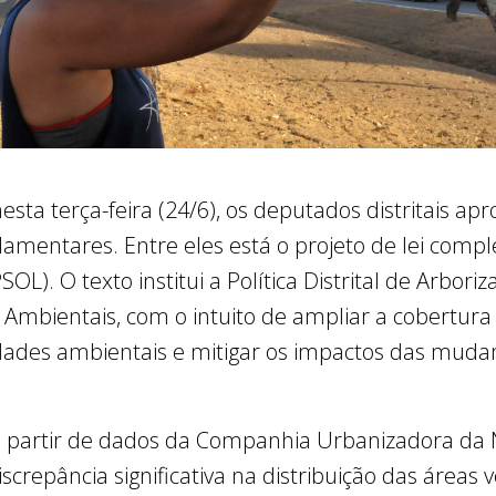
sta terça-feira (24/6), os deputados distritais a
rlamentares. Entre eles está o projeto de lei comp
SOL). O texto institui a Política Distrital de Arbor
mbientais, com o intuito de ampliar a cobertura
dades ambientais e mitigar os impactos das mudanç
a partir de dados da Companhia Urbanizadora da N
repância significativa na distribuição das áreas v