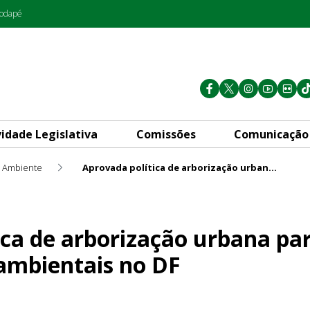
rodapé
vidade Legislativa
Comissões
Comunicação
 Ambiente
Aprovada política de arborização urbana para combater desigualdades ambientais no DF
zação urbana para combater 
ica de arborização urbana p
ambientais no DF