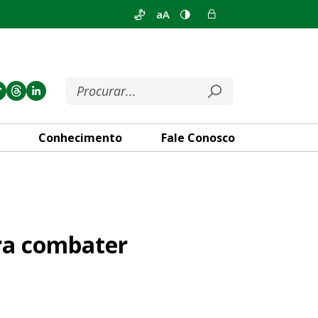
aA
Conhecimento
Fale Conosco
desigualdades ambientais no 
ara combater