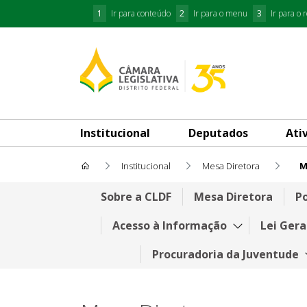
1
Ir para conteúdo
2
Ir para o menu
3
Ir para o 
Institucional
Deputados
Ati
Institucional
Mesa Diretora
Mesa Diretora – Legislatura (
Sobre a CLDF
Mesa Diretora
Po
Acesso à Informação
Lei Gera
Procuradoria da Juventude