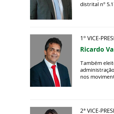
distrital nº 
1º VICE-PRE
Ricardo Va
Também eleito
administração
nos movimento
2ª VICE-PRE