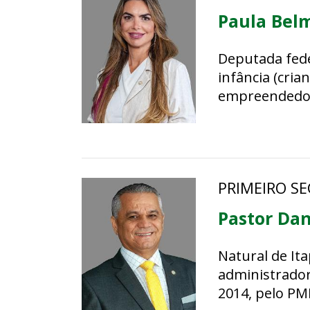
Paula Bel
Deputada fede
infância (cria
empreendedori
fim de privilé
legislativo.
PRIMEIRO S
Pastor Dan
Natural de Itap
administrador
2014, pelo PM