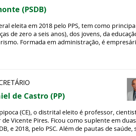
monte (PSDB)
ral eleita em 2018 pelo PPS, tem como principa
nças de zero a seis anos), dos jovens, da educaçã
smo. Formada em administração, é empresária 
gios aos políticos, como a prerrogativa de foro e
ECRETÁRIO
iel de Castro (PP)
ipoca (CE), o distrital eleito é professor, cienti
 de Vicente Pires. Ficou como suplente em duas 
DB, e 2018, pelo PSC. Além de pautas de saúde,