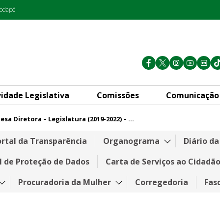
rodapé
vidade Legislativa
Comissões
Comunicação
Mesa Diretora – Legislatura (2019-2022) – 2º Biênio
2019-2022) – 2º Biênio
rtal da Transparência
Organograma
Diário d
l de Proteção de Dados
Carta de Serviços ao Cidadã
Procuradoria da Mulher
Corregedoria
Fas