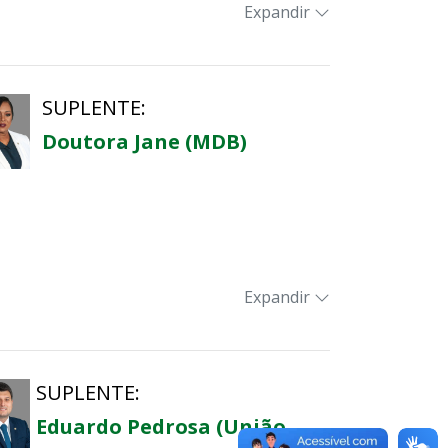
drogas e do aborto, entre outros
Expandir
SUPLENTE:
Doutora Jane (MDB)
Expandir
ões administrativas:
SUPLENTE:
esgate, salvamento aéreo e
Eduardo Pedrosa (União