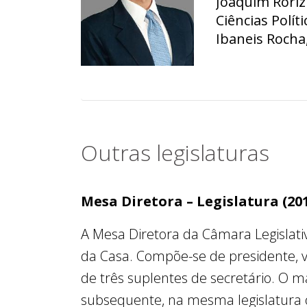
Joaquim Roriz 
Foi aprovado 
Ciências Polít
para o cargo 
Ibaneis Rocha
radiologia. Ai
tentou uma ca
aplicação de a
avô, o ex-gov
Por ser educ
instituição.
Em 2010, Jorge
Outras legislaturas
dia se tornar
votos e, mesm
Mesa Diretora – Legislatura (201
Após ter ingr
enfermagem, J
A Mesa Diretora da Câmara Legislativa
desvalorizada,
da Casa. Compõe-se de presidente, vi
combater as i
de prestar as
de três suplentes de secretário. O 
forma.
subsequente, na mesma legislatura 