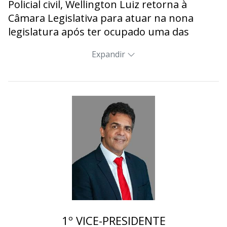
Policial civil, Wellington Luiz retorna à
Câmara Legislativa para atuar na nona
legislatura após ter ocupado uma das
cadeiras da CLDF entre os anos de 2011 e
Expandir
2018. Entre outras, é autor da Lei distrital
nº 5.177/2013, que reserva vagas para
gestantes nos estacionamentos do DF.
1º VICE-PRESIDENTE