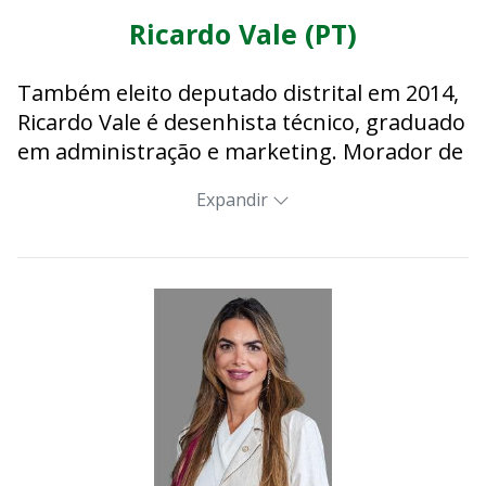
Ricardo Vale (PT)
Também eleito deputado distrital em 2014,
Ricardo Vale é desenhista técnico, graduado
em administração e marketing. Morador de
Sobradinho, milita pelas causas sociais, com
Expandir
atuação nos movimentos estudantis,
culturais, esportivos e em defesa dos
direitos humanos.