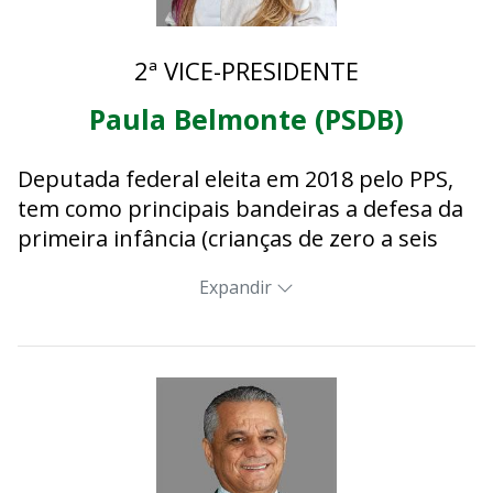
2ª VICE-PRESIDENTE
Paula Belmonte (PSDB)
Deputada federal eleita em 2018 pelo PPS,
tem como principais bandeiras a defesa da
primeira infância (crianças de zero a seis
anos), dos jovens, da educação e do
Expandir
incentivo ao empreendedorismo. Formada
em administração, é empresária e defende
a reforma tributária e fim de privilégios aos
políticos, como a prerrogativa de foro e a
reeleição sem limites no legislativo.