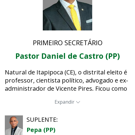
PRIMEIRO SECRETÁRIO
Pastor Daniel de Castro (PP)
Natural de Itapipoca (CE), o distrital eleito é
professor, cientista político, advogado e ex-
administrador de Vicente Pires. Ficou como
suplente em duas eleições para deputado
Expandir
distrital: 2014, pelo PMDB, e 2018, pelo PSC.
Além de pautas de saúde, segurança e
SUPLENTE:
infraestrutura com foco em Vicente Pires,
posiciona-se contra a legalização das
Pepa (PP)