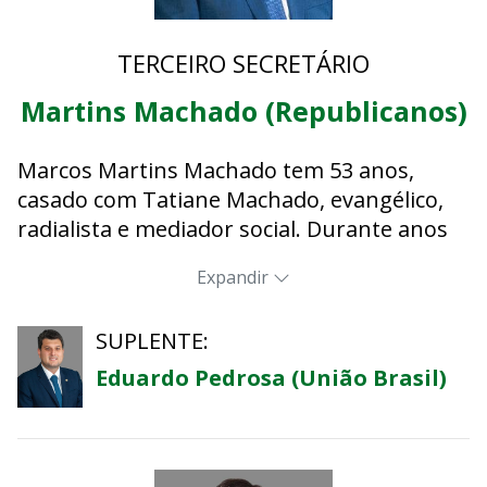
Bombeiro Militar.
TERCEIRO SECRETÁRIO
Sua principal missão é representar e servir
a população do Distrito Federal.
Martins Machado (Republicanos)
Marcos Martins Machado tem 53 anos,
casado com Tatiane Machado, evangélico,
radialista e mediador social. Durante anos
atuou em trabalhos sociais em diversas
Expandir
ações, sempre com o intuito de servir a
população. Em 2018, concorreu a uma
SUPLENTE:
cadeira no poder Legislativo, sendo eleito
como o deputado distrital mais votado no
Eduardo Pedrosa (União Brasil)
pleito.
Ao assumir o mandato em 2019, foi eleito
como presidente da Comissão de Assuntos