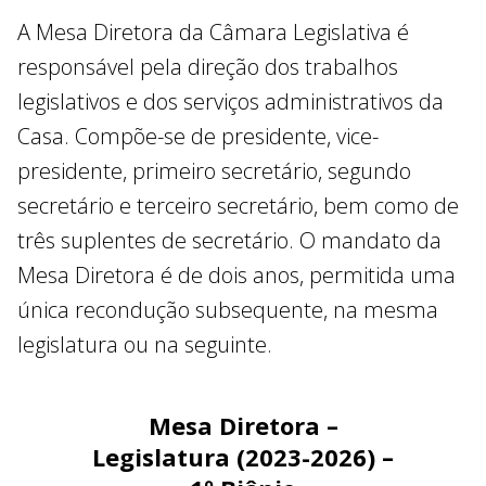
Roriz.
de aparelho gessado e sintético, o qual teve
A Mesa Diretora da Câmara Legislativa é
participação como professor nesse curso.
responsável pela direção dos trabalhos
Por ser educador, sugeriu e implementou o
legislativos e dos serviços administrativos da
curso de técnico em enfermagem na
Casa. Compõe-se de presidente, vice-
mesma instituição.
presidente, primeiro secretário, segundo
Em 2010, Jorge se filiou no primeiro partido,
secretário e terceiro secretário, bem como de
PSC – Partido Social Cristão, com a
três suplentes de secretário. O mandato da
esperança de um dia se tornar deputado
distrital. Naquele mesmo ano, o candidato,
Mesa Diretora é de dois anos, permitida uma
inexperiente, recebeu 1.401 votos e, mesmo
única recondução subsequente, na mesma
não conseguindo o resultado esperado, não
legislatura ou na seguinte.
desistiu de continuar tentando.
Após ter ingressado na Secretaria de
Mesa Diretora –
Estado de Saúde exercendo o cargo de
Legislatura (2023-2026) –
técnico em enfermagem, Jorge Vianna