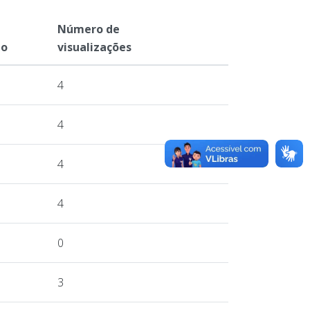
Número de
ão
visualizações
4
4
4
4
0
3