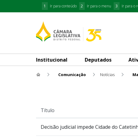
1
Ir para conteúdo
2
Ir para o menu
3
Ir para o 
Institucional
Deputados
Ati
Comunicação
Notícias
Ma
Mais Lidas
Título
Decisão judicial impede Cidade do Cateti