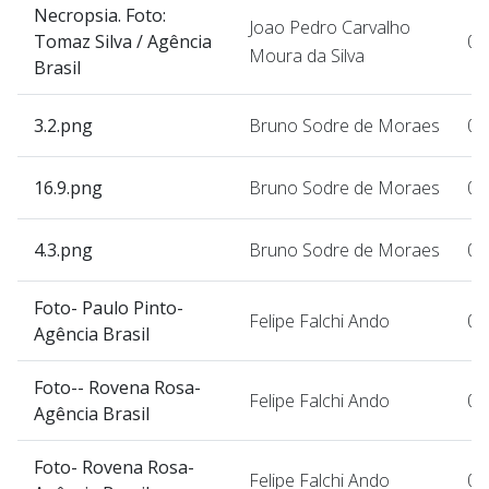
Necropsia. Foto:
Joao Pedro Carvalho
Tomaz Silva / Agência
07
Moura da Silva
Brasil
3.2.png
Bruno Sodre de Moraes
07
16.9.png
Bruno Sodre de Moraes
07
4.3.png
Bruno Sodre de Moraes
07
Foto- Paulo Pinto-
Felipe Falchi Ando
07
Agência Brasil
Foto-- Rovena Rosa-
Felipe Falchi Ando
07
Agência Brasil
Foto- Rovena Rosa-
Felipe Falchi Ando
07