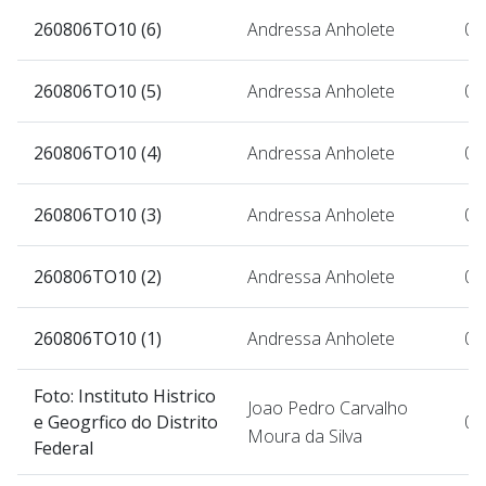
260806TO10 (6)
Andressa Anholete
07
260806TO10 (5)
Andressa Anholete
07
260806TO10 (4)
Andressa Anholete
07
260806TO10 (3)
Andressa Anholete
07
260806TO10 (2)
Andressa Anholete
07
260806TO10 (1)
Andressa Anholete
07
Foto: Instituto Histrico
Joao Pedro Carvalho
e Geogrfico do Distrito
07
Moura da Silva
Federal