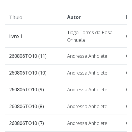
Autor
Da
Título
Tiago Torres da Rosa
livro 1
07
Orihuela
260806TO10 (11)
Andressa Anholete
07
260806TO10 (10)
Andressa Anholete
07
260806TO10 (9)
Andressa Anholete
07
260806TO10 (8)
Andressa Anholete
07
260806TO10 (7)
Andressa Anholete
07