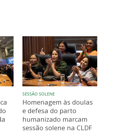
SESSÃO SOLENE
aca
Homenagem às doulas
do
e defesa do parto
da
humanizado marcam
sessão solene na CLDF