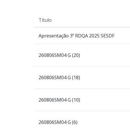
Título
Apresentação 3º RDQA 2025 SESDF
260806SM04 G (20)
260806SM04 G (18)
260806SM04 G (10)
260806SM04 G (6)