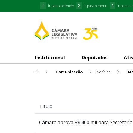
1
Ir para conteúdo
2
Ir para o menu
3
Ir para o 
Institucional
Deputados
Ati
Comunicação
Notícias
Ma
Mais Lidas
Título
Câmara aprova R$ 400 mil para Secretaria