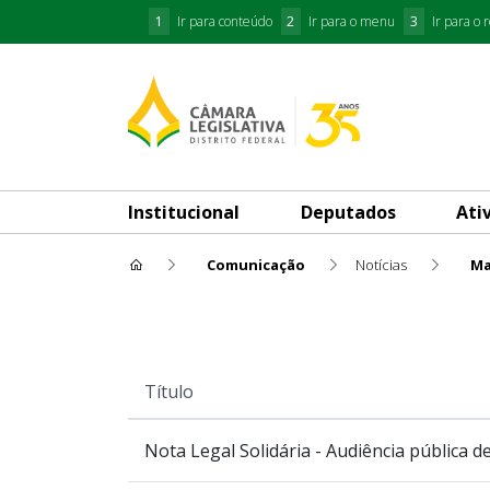
1
Ir para conteúdo
2
Ir para o menu
3
Ir para o 
Institucional
Deputados
Ati
Comunicação
Notícias
Ma
Mais Lidas
Título
Nota Legal Solidária - Audiência pública