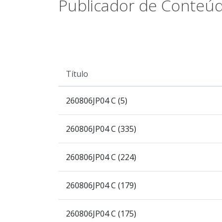
Publicador de Conteúd
Título
260806JP04 C (5)
260806JP04 C (335)
260806JP04 C (224)
260806JP04 C (179)
260806JP04 C (175)