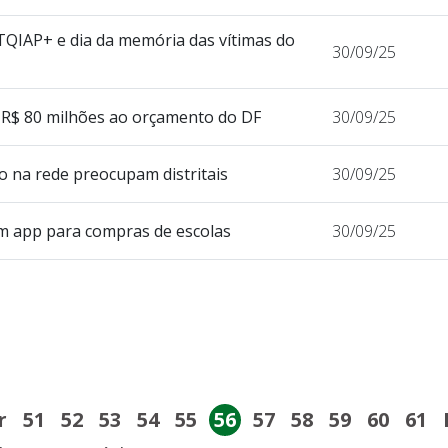
QIAP+ e dia da memória das vítimas do
30/09/25
e R$ 80 milhões ao orçamento do DF
30/09/25
to na rede preocupam distritais
30/09/25
m app para compras de escolas
30/09/25
r
51
52
53
54
55
56
57
58
59
60
61