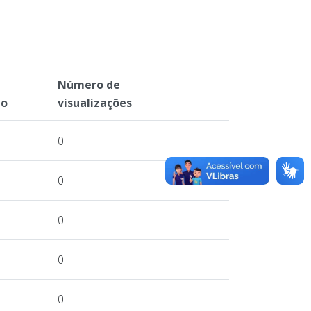
Número de
ão
visualizações
0
0
0
0
0