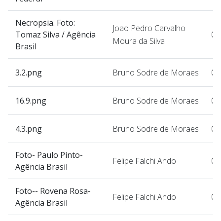
Necropsia. Foto:
Joao Pedro Carvalho
Tomaz Silva / Agência
07
Moura da Silva
Brasil
3.2.png
Bruno Sodre de Moraes
07
16.9.png
Bruno Sodre de Moraes
07
4.3.png
Bruno Sodre de Moraes
07
Foto- Paulo Pinto-
Felipe Falchi Ando
07
Agência Brasil
Foto-- Rovena Rosa-
Felipe Falchi Ando
07
Agência Brasil