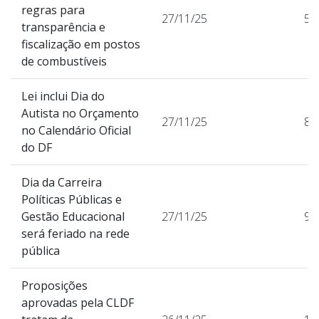
regras para
27/11/25
55
transparência e
fiscalização em postos
de combustíveis
Lei inclui Dia do
Autista no Orçamento
27/11/25
85
no Calendário Oficial
do DF
Dia da Carreira
Políticas Públicas e
Gestão Educacional
27/11/25
97
será feriado na rede
pública
Proposições
aprovadas pela CLDF