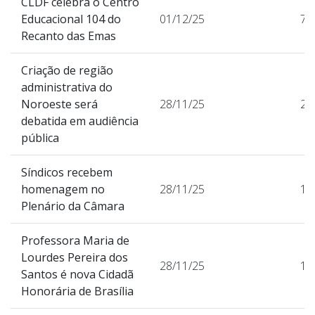
CLDF celebra o Centro
Educacional 104 do
01/12/25
74
Recanto das Emas
Criação de região
administrativa do
Noroeste será
28/11/25
20
debatida em audiência
pública
Síndicos recebem
homenagem no
28/11/25
10
Plenário da Câmara
Professora Maria de
Lourdes Pereira dos
28/11/25
11
Santos é nova Cidadã
Honorária de Brasília