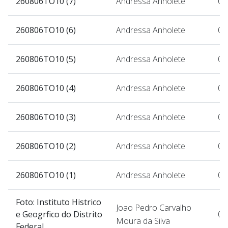
260806TO10 (7)
Andressa Anholete
07
260806TO10 (6)
Andressa Anholete
07
260806TO10 (5)
Andressa Anholete
07
260806TO10 (4)
Andressa Anholete
07
260806TO10 (3)
Andressa Anholete
07
260806TO10 (2)
Andressa Anholete
07
260806TO10 (1)
Andressa Anholete
07
Foto: Instituto Histrico
Joao Pedro Carvalho
e Geogrfico do Distrito
07
Moura da Silva
Federal