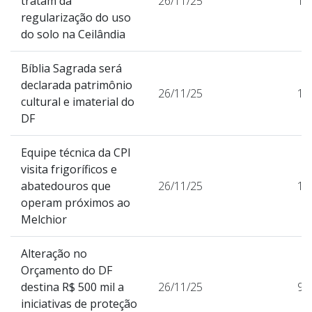
tratam da
26/11/25
10
regularização do uso
do solo na Ceilândia
Bíblia Sagrada será
declarada patrimônio
26/11/25
11
cultural e imaterial do
DF
Equipe técnica da CPI
visita frigoríficos e
abatedouros que
26/11/25
11
operam próximos ao
Melchior
Alteração no
Orçamento do DF
destina R$ 500 mil a
26/11/25
93
iniciativas de proteção