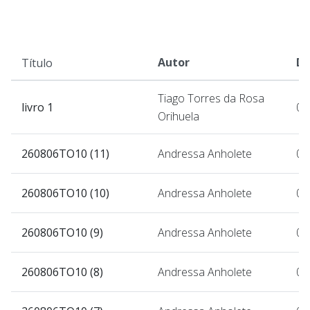
Autor
Da
Título
Tiago Torres da Rosa
livro 1
07
Orihuela
260806TO10 (11)
Andressa Anholete
07
260806TO10 (10)
Andressa Anholete
07
260806TO10 (9)
Andressa Anholete
07
260806TO10 (8)
Andressa Anholete
07