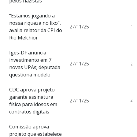
pelos nazistas
“Estamos jogando a
nossa riqueza no lixo”,
27/11/25
13
avalia relator da CPI do
Rio Melchior
Iges-DF anuncia
investimento em 7
27/11/25
23
novas UPAs; deputada
questiona modelo
CDC aprova projeto
garante assinatura
27/11/25
43
física para idosos em
contratos digitais
Comissão aprova
projeto que estabelece