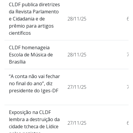
CLDF publica diretrizes
da Revista Parlamento
e Cidadania e de
28/11/25
62
prêmio para artigos
científicos
CLDF homenageia
Escola de Música de
28/11/25
70
Brasília
“A conta não vai fechar
no final do ano”, diz
27/11/25
75
presidente do Iges-DF
Exposição na CLDF
lembra a destruição da
27/11/25
61
cidade tcheca de Lídice