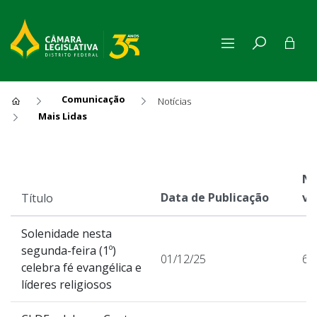
Comunicação
Notícias
Mais Lidas
Mais Lidas
Nú
Data de Publicação
vi
Título
Solenidade nesta
segunda-feira (1º)
01/12/25
63
celebra fé evangélica e
líderes religiosos