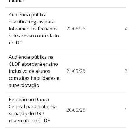
mulher
Audiência pública
discutirá regras para
loteamentos fechados
21/05/26
47
e de acesso controlado
no DF
Audiência pública na
CLDF abordará ensino
inclusivo de alunos
21/05/26
35
com altas habilidades e
superdotação
Reunião no Banco
Central para tratar da
20/05/26
18
situação do BRB
repercute na CLDF