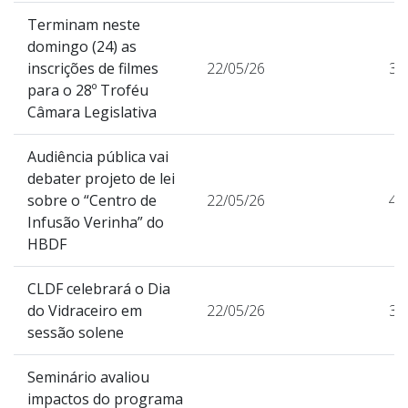
Terminam neste
domingo (24) as
inscrições de filmes
22/05/26
36
para o 28º Troféu
Câmara Legislativa
Audiência pública vai
debater projeto de lei
sobre o “Centro de
22/05/26
47
Infusão Verinha” do
HBDF
CLDF celebrará o Dia
do Vidraceiro em
22/05/26
38
sessão solene
Seminário avaliou
impactos do programa