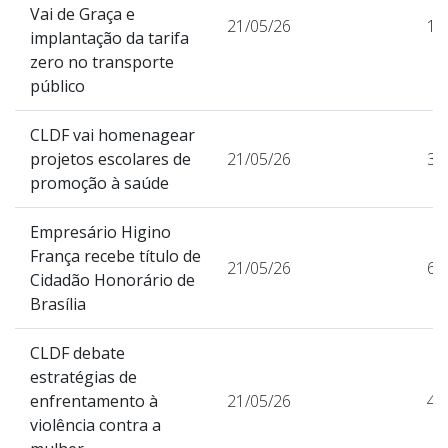
Vai de Graça e
21/05/26
11
implantação da tarifa
zero no transporte
público
CLDF vai homenagear
projetos escolares de
21/05/26
37
promoção à saúde
Empresário Higino
França recebe título de
21/05/26
64
Cidadão Honorário de
Brasília
CLDF debate
estratégias de
enfrentamento à
21/05/26
46
violência contra a