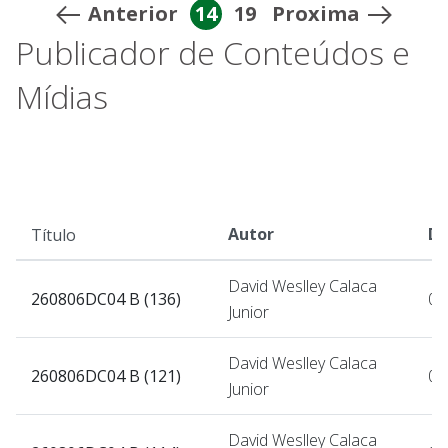
Anterior
14
19
Proxima
Publicador de Conteúdos e
Mídias
Autor
Da
Título
David Weslley Calaca
260806DC04 B (136)
06
Junior
David Weslley Calaca
260806DC04 B (121)
06
Junior
David Weslley Calaca