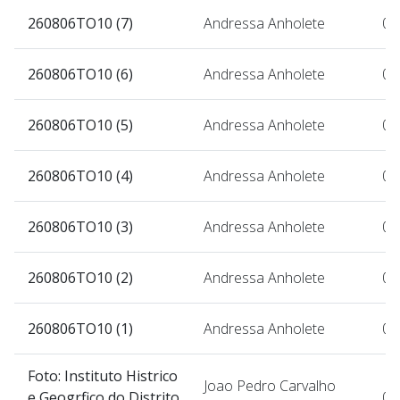
260806TO10 (7)
Andressa Anholete
07
260806TO10 (6)
Andressa Anholete
07
260806TO10 (5)
Andressa Anholete
07
260806TO10 (4)
Andressa Anholete
07
260806TO10 (3)
Andressa Anholete
07
260806TO10 (2)
Andressa Anholete
07
260806TO10 (1)
Andressa Anholete
07
Foto: Instituto Histrico
Joao Pedro Carvalho
e Geogrfico do Distrito
07