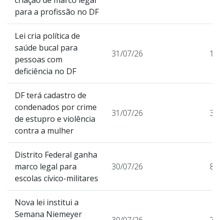
para a profissão no DF
Lei cria política de
saúde bucal para
31/07/26
10
pessoas com
deficiência no DF
DF terá cadastro de
condenados por crime
31/07/26
36
de estupro e violência
contra a mulher
Distrito Federal ganha
marco legal para
30/07/26
85
escolas cívico-militares
Nova lei institui a
Semana Niemeyer
30/07/26
75