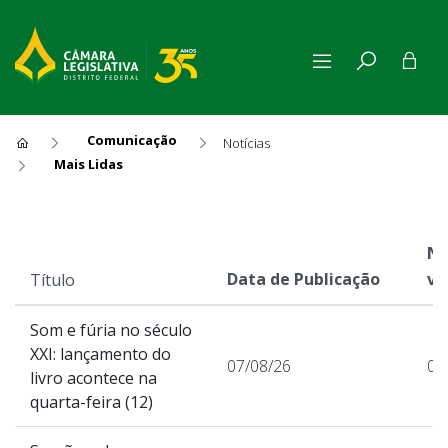
Comunicação
Notícias
Mais Lidas
Mais Lidas
Nú
Data de Publicação
vi
Título
Som e fúria no século
XXI: lançamento do
07/08/26
0
livro acontece na
quarta-feira (12)