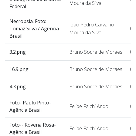
Moura da Silva
Federal
Necropsia. Foto:
Joao Pedro Carvalho
Tomaz Silva / Agência
07
Moura da Silva
Brasil
3.2.png
Bruno Sodre de Moraes
07
16.9.png
Bruno Sodre de Moraes
07
4.3.png
Bruno Sodre de Moraes
07
Foto- Paulo Pinto-
Felipe Falchi Ando
07
Agência Brasil
Foto-- Rovena Rosa-
Felipe Falchi Ando
07
Agência Brasil