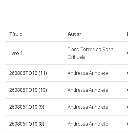
Autor
Da
Título
Tiago Torres da Rosa
livro 1
07
Orihuela
260806TO10 (11)
Andressa Anholete
07
260806TO10 (10)
Andressa Anholete
07
260806TO10 (9)
Andressa Anholete
07
260806TO10 (8)
Andressa Anholete
07