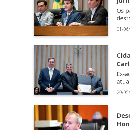
Jorn
Os p
dest
01/06
Cid
Carl
Ex-a
atua
20/05
Dese
Hono