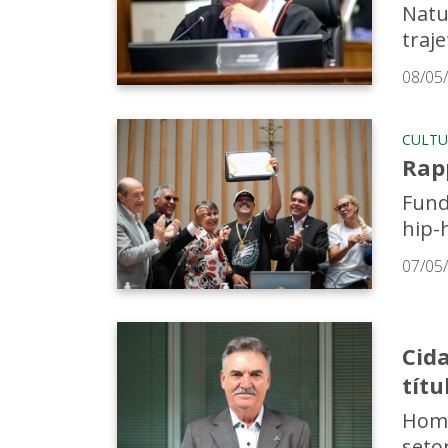
Natu
traj
08/05
CULTU
Rap
Fund
hip-
07/05
Cid
títu
Home
setor