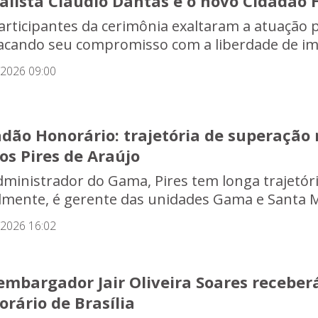
alista Claudio Dantas é o novo Cidadão 
articipantes da cerimônia exaltaram a atuação
acando seu compromisso com a liberdade de imp
/2026 09:00
adão Honorário: trajetória de superaçã
os Pires de Araújo
dministrador do Gama, Pires tem longa trajetóri
lmente, é gerente das unidades Gama e Santa M
/2026 16:02
mbargador Jair Oliveira Soares receberá
rário de Brasília