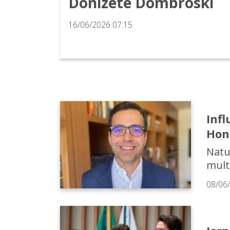
Donizete Dombroski
16/06/2026 07:15
Inf
Hono
Natu
mult
08/06