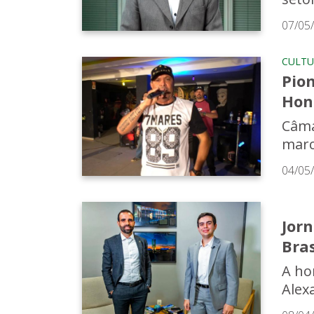
07/05
CULTU
Pion
Hono
Câma
marc
04/05
Jor
Bras
A ho
Alex