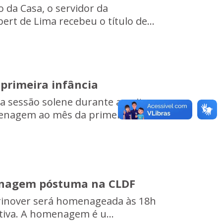
o da Casa, o servidor da
ert de Lima recebeu o título de...
primeira infância
iza sessão solene durante a noite
menagem ao mês da primei...
menagem póstuma na CLDF
i Grinover será homenageada às 18h
ativa. A homenagem é u...