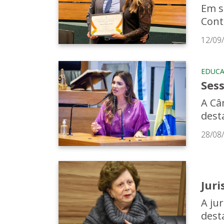
Em s
Cont
12/09
EDUC
Ses
A Câ
dest
28/08
Jur
A ju
dest