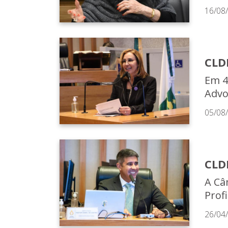
16/08
CLD
Em 4
Advo
05/08
CLDF
A Câm
Prof
26/04