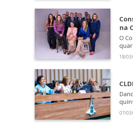
Cons
na 
O Co
quart
18/03
CLD
Dand
quin
07/03