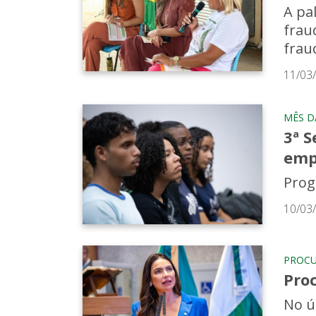
A pa
frau
frau
11/03
MÊS D
3ª 
emp
Prog
10/03
PROCU
Pro
No ú