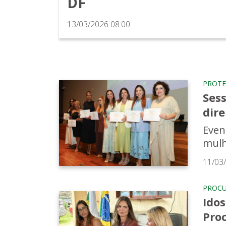
DF
13/03/2026 08:00
PROTE
Ses
dir
Even
mulh
11/03
PROCU
Ido
Pro