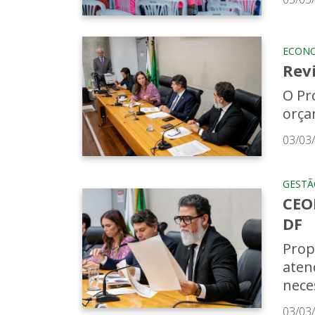
ECON
Rev
O Pr
orça
03/03
GESTÃ
CEO
DF
Prop
aten
nece
03/03