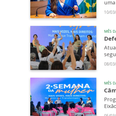
uma 
10/03
MÊS D
Def
Atua
segu
08/03
MÊS D
Câm
Prog
Eixã
05/03