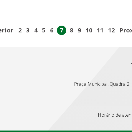
erior
2
3
4
5
6
7
8
9
10
11
12
Pro
Praça Municipal, Quadra 2, L
Horário de atend