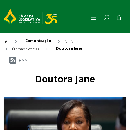
Comunicação
Notícias
Doutora Jane
Últimas Notícias
Últimas Notícias
RSS
Doutora Jane