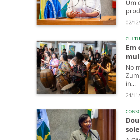
Um c
prod
02/12
CULTU
Em c
mul
No m
Zumb
in...
24/11
CONSC
Dou
sol