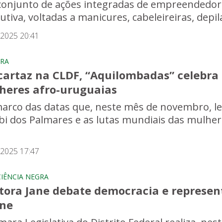
onjunto de ações integradas de empreendedoris
utiva, voltadas a manicures, cabeleireiras, depi
/2025 20:41
RA
artaz na CLDF, “Aquilombadas” celebra a
heres afro-uruguaias
arco das datas que, neste mês de novembro, l
i dos Palmares e as lutas mundiais das mulhere
/2025 17:47
IÊNCIA NEGRA
tora Jane debate democracia e represent
ene