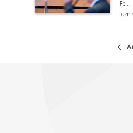
Fe...
07/11
A