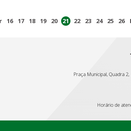
r
16
17
18
19
20
21
22
23
24
25
26
Praça Municipal, Quadra 2, L
Horário de atend