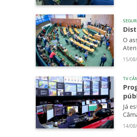
SEGU
Dis
O as
Aten
15/08
TV CÂ
Pro
púb
Já e
Câma
14/08