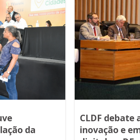
uve
CLDF debate a
lação da
inovação e e