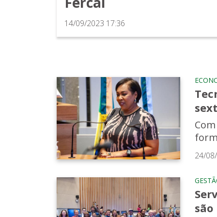
Fercal
14/09/2023 17:36
ECON
Tec
sext
Com 
form
24/08
GESTÃ
Ser
são