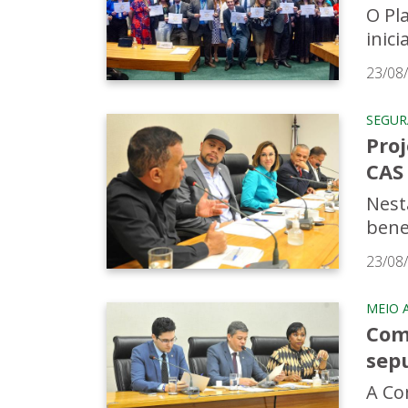
O Pl
inici
23/08
SEGU
Proj
CAS
Nest
benef
23/08
MEIO 
Com
sep
A Co