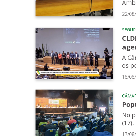
Ambi
22/08
SEGU
CLD
agen
A Câ
os po
18/08
CÂMAR
Pop
No p
(17)
17/08