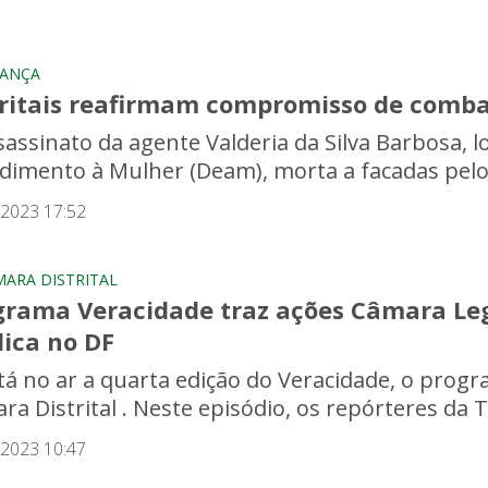
RANÇA
tritais reafirmam compromisso de comba
sassinato da agente Valderia da Silva Barbosa, l
dimento à Mulher (Deam), morta a facadas pelo 
/2023 17:52
MARA DISTRITAL
grama Veracidade traz ações Câmara Leg
lica no DF
stá no ar a quarta edição do Veracidade, o pro
ra Distrital . Neste episódio, os repórteres da T
/2023 10:47