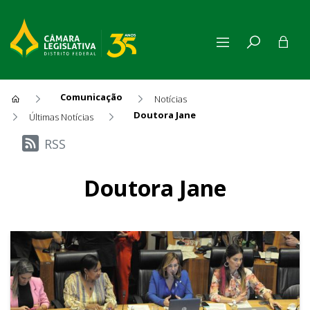
Comunicação
Notícias
Doutora Jane
Últimas Notícias
Últimas Notícias
RSS
Doutora Jane