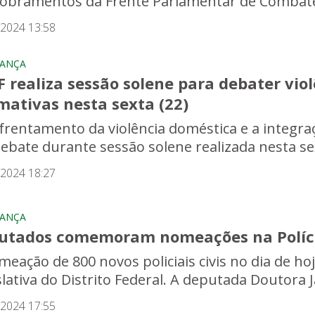
obramentos da Frente Parlamentar de Combate a
/2024 13:58
RANÇA
 realiza sessão solene para debater viol
mativas nesta sexta (22)
frentamento da violência doméstica e a integraç
ebate durante sessão solene realizada nesta sexta
/2024 18:27
RANÇA
utados comemoram nomeações na Polícia 
meação de 800 novos policiais civis no dia de ho
slativa do Distrito Federal. A deputada Doutora 
/2024 17:55