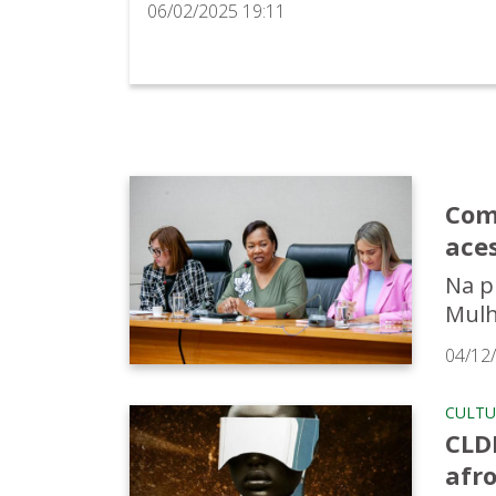
06/02/2025 19:11
Com
aces
Na p
Mulh
04/12
CULTU
CLD
afr