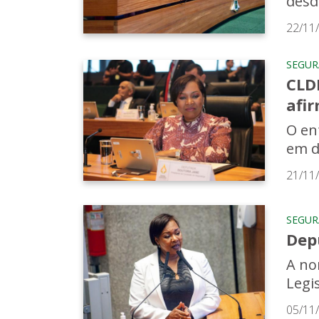
desd
22/11
SEGU
CLDF
afir
O en
em d
21/11
SEGU
Dep
A no
Legi
05/11