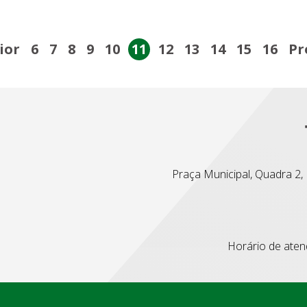
ior
6
7
8
9
10
11
12
13
14
15
16
Pr
Praça Municipal, Quadra 2, L
Horário de atend