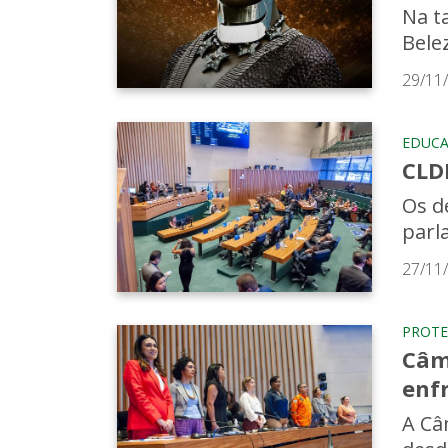
Na ta
Belez
29/11
EDUC
CLD
Os de
parl
27/11
PROTE
Câma
enfr
A Câ