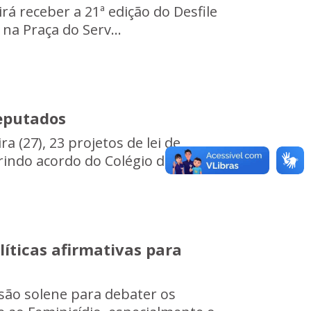
irá receber a 21ª edição do Desfile
 na Praça do Serv...
deputados
a (27), 23 projetos de lei de
ndo acordo do Colégio de L...
íticas afirmativas para
ssão solene para debater os