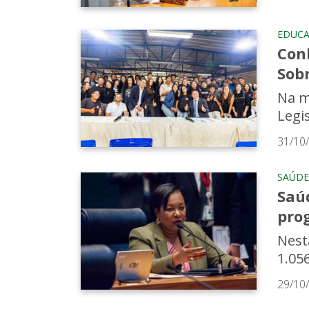
EDUC
Con
Sobr
Na m
Legis
31/10
SAÚDE
Saú
pro
Nesta
1.056
29/10