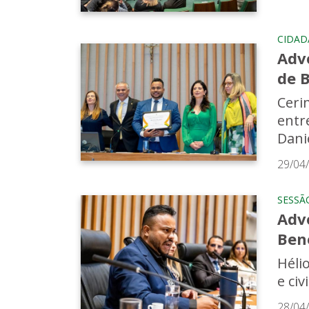
CIDAD
Advo
de B
Ceri
entr
Dani
29/04
SESSÃ
Advo
Ben
Héli
e civ
28/04