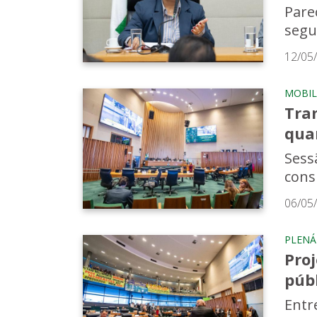
Pare
segu
12/05
MOBIL
Tra
qua
Sess
cons
06/05
PLENÁ
Pro
púb
Entr