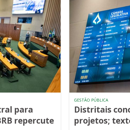
GESTÃO PÚBLICA
ral para
Distritais co
BRB repercute
projetos; tex