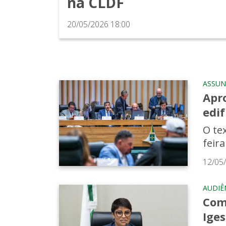
na CLDF
20/05/2026 18:00
ASSUN
Apro
edif
O te
feira
12/05
AUDIÊ
Com
Ige