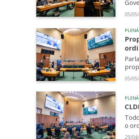
Gove
05/05
PLENÁ
Prop
ord
Parl
prop
05/05
PLENÁ
CLDF
Todo
o or
29/04