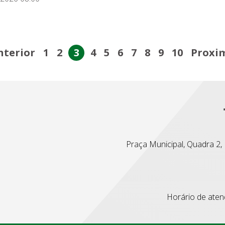
nterior
1
2
3
4
5
6
7
8
9
10
Proxi
Praça Municipal, Quadra 2, L
Horário de atend