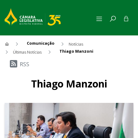
Comunicação
Notícias
Thiago Manzoni
Últimas Notícias
Últimas Notícias
RSS
Thiago Manzoni