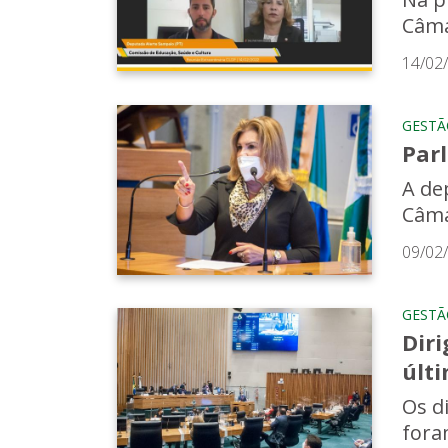
Câma
14/02
GESTÃ
Par
A de
Câma
09/02
GESTÃ
Dir
últi
Os d
fora