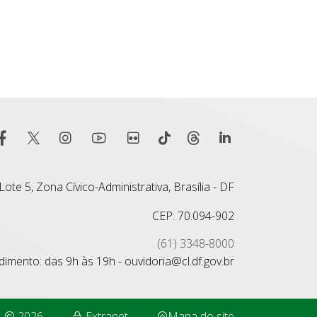
ote 5, Zona Cívico-Administrativa, Brasília - DF
CEP: 70.094-902
(61) 3348-8000
imento: das 9h às 19h - ouvidoria@cl.df.gov.br
2026
Extranet
Mapa do site