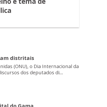
lho é tema de
lica
am distritais
nidas (ONU), o Dia Internacional da
scursos dos deputados di...
ital do Gama