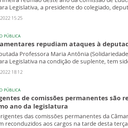
ra Legislativa, a presidente do colegiado, deput
/2022 15:25
O PÚBLICA
lamentares repudiam ataques à deputad
putada Professora Maria Antônia (Solidariedad
ra Legislativa na condição de suplente, tem sido
/2022 18:12
O PÚBLICA
igentes de comissões permanentes são r
mo ano da legislatura
irigentes das comissões permanentes da Câmara 
m reconduzidos aos cargos na tarde desta terça-f