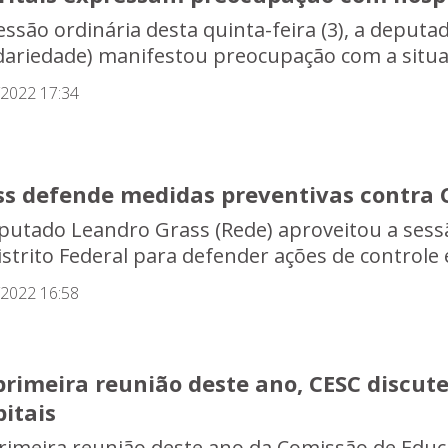
essão ordinária desta quinta-feira (3), a deput
idariedade) manifestou preocupação com a situaç
/2022 17:34
ss defende medidas preventivas contra 
putado Leandro Grass (Rede) aproveitou a sessã
istrito Federal para defender ações de controle 
/2022 16:58
rimeira reunião deste ano, CESC discute
itais
rimeira reunião deste ano da Comissão de Educa