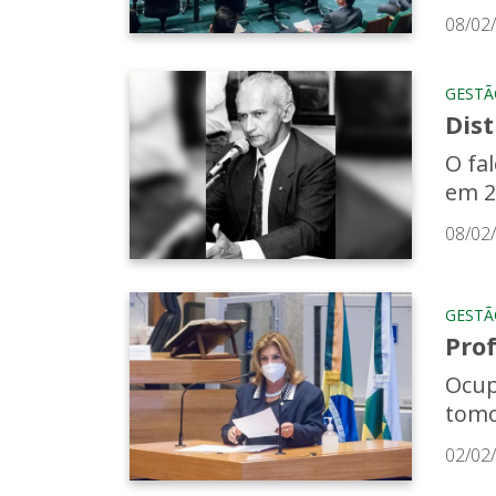
08/02
GESTÃ
Dis
O fa
em 2
08/02
GESTÃ
Prof
Ocup
tomo
02/02