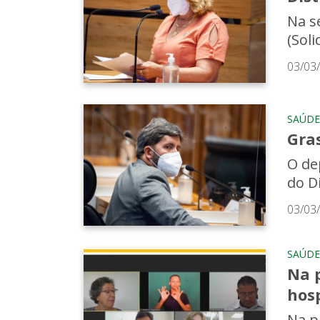
Na s
(Sol
03/03
SAÚDE
Gra
O de
do D
03/03
SAÚDE
Na p
hosp
Na p