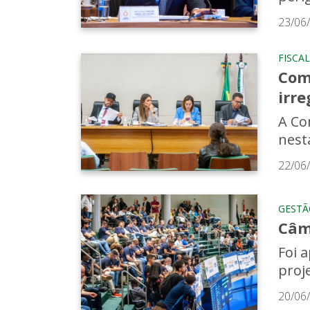
23/06
FISCA
Com
irre
A Co
nesta
22/06
GESTÃ
Câm
Foi 
proj
20/06