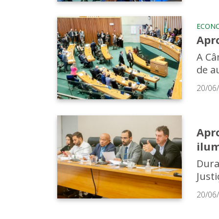
ECON
Apro
A Câm
de au
20/06
Apr
ilu
Dura
Justi
20/06