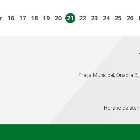
r
16
17
18
19
20
21
22
23
24
25
26
Praça Municipal, Quadra 2, L
Horário de atend