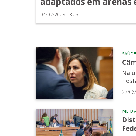
adaptados em arenas e
04/07/2023 13:26
SAÚDE
Câm
Na ú
nesta
27/06
MEIO 
Dist
Fed