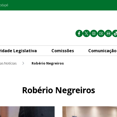
rodapé
vidade Legislativa
Comissões
Comunicação
as Notícias
Robério Negreiros
Robério Negreiros