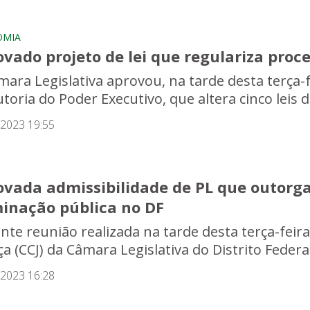
OMIA
vado projeto de lei que regulariza proc
ara Legislativa aprovou, na tarde desta terça-fe
toria do Poder Executivo, que altera cinco leis dis
/2023 19:55
ovada admissibilidade de PL que outorga
minação pública no DF
nte reunião realizada na tarde desta terça-feira
ça (CCJ) da Câmara Legislativa do Distrito Feder
/2023 16:28