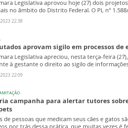
mara Legislativa aprovou hoje (27) dois projetos
is no âmbito do Distrito Federal. O PL nº 1.588/
/2023 22:38
L
utados aprovam sigilo em processos de 
ara Legislativa apreciou, nesta terça-feira (27),
nte à gestante o direito ao sigilo de informaçõe
/2023 22:09
AMITAÇÃO
cria campanha para alertar tutores sobr
pets
s de pessoas que medicam seus cães e gatos s
gos por trás dessa prática, que muitas vezes é f