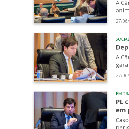
A Câ
anima
27/06
SOCIA
Dep
A Câm
gara
27/06
EM TR
PL 
em 
Caso
peri