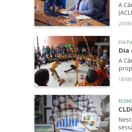
A Câ
(ACL
23/08
CULTU
Dia 
A Câm
prop
18/08
ECON
CLD
Nesta
sess