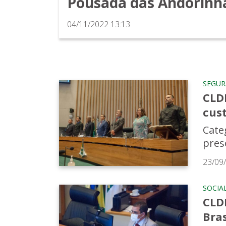
Pousada das Andorinh
04/11/2022 13:13
SEGU
CLD
cus
Cate
preso
23/09
SOCIA
CLD
Bras