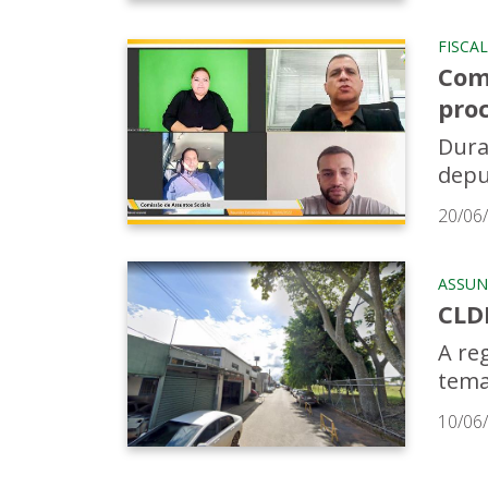
FISCA
Comi
pro
Dura
depu
20/06
ASSUN
CLDF
A re
tema 
10/06