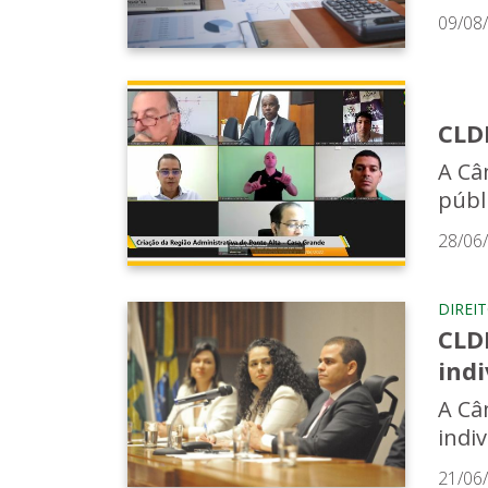
09/08
CLD
A Câm
públ
28/06
DIREI
CLD
indi
A Câ
indi
21/06