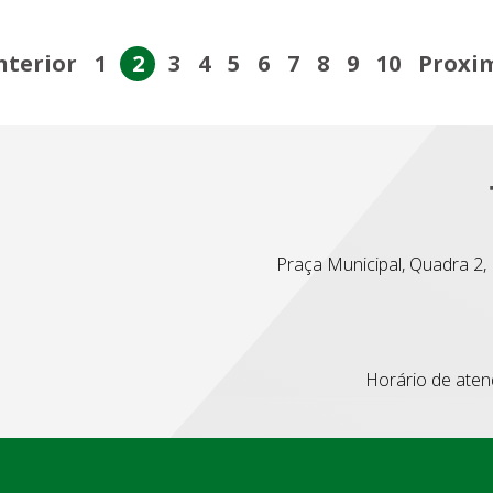
nterior
1
2
3
4
5
6
7
8
9
10
Proxi
Praça Municipal, Quadra 2, L
Horário de atend