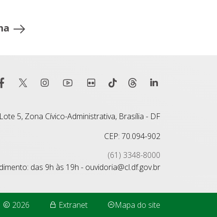
ma
ote 5, Zona Cívico-Administrativa, Brasília - DF
CEP: 70.094-902
(61) 3348-8000
imento: das 9h às 19h - ouvidoria@cl.df.gov.br
2026
Extranet
Mapa do site