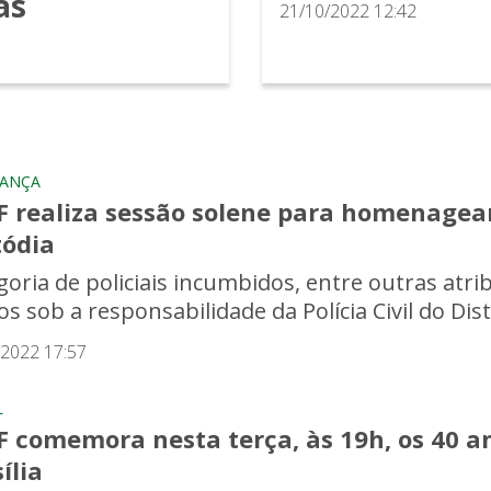
as
21/10/2022 12:42
RANÇA
F realiza sessão solene para homenagear
tódia
goria de policiais incumbidos, entre outras atrib
s sob a responsabilidade da Polícia Civil do Distr
/2022 17:57
L
F comemora nesta terça, às 19h, os 40 a
ília