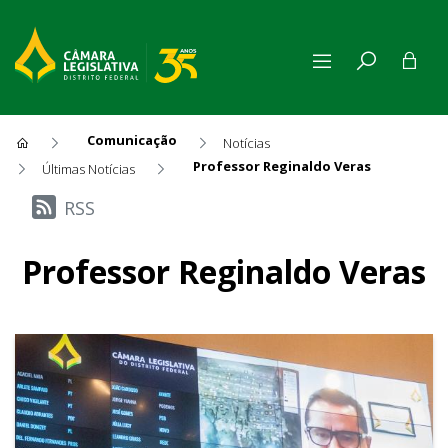
Comunicação
Notícias
Professor Reginaldo Veras
Últimas Notícias
Últimas Notícias
RSS
Professor Reginaldo Veras