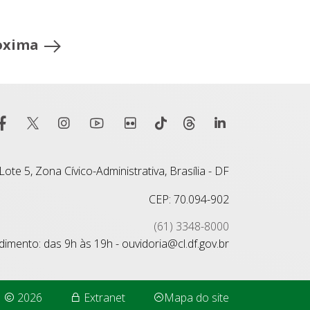
oxima
ote 5, Zona Cívico-Administrativa, Brasília - DF
CEP: 70.094-902
(61) 3348-8000
imento: das 9h às 19h - ouvidoria@cl.df.gov.br
2026
Extranet
Mapa do site