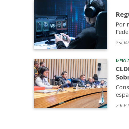
Reg
Por 
Feder
25/04
MEIO 
CLDF
Sob
Cons
espa
20/04