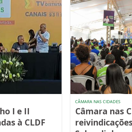
CÂMARA NAS CIDADES
o I e II
Câmara nas C
das à CLDF
reivindicaçõe