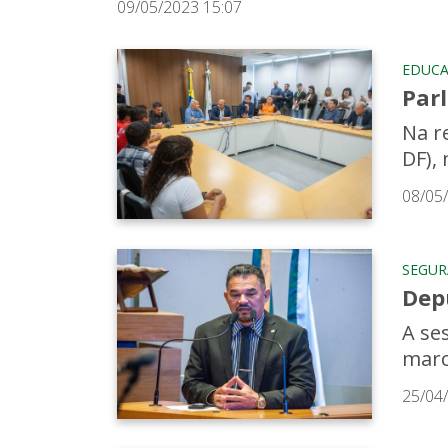
09/05/2023 15:07
EDUC
Par
Na r
DF), 
08/05
SEGU
Dep
A ses
marc
25/04