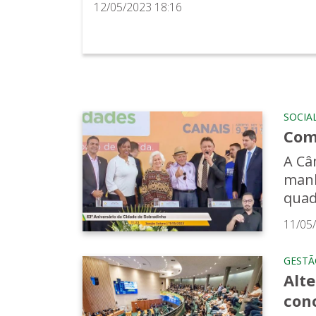
12/05/2023 18:16
SOCIA
Com
A Câ
manh
quad
11/05
GESTÃ
Alt
con