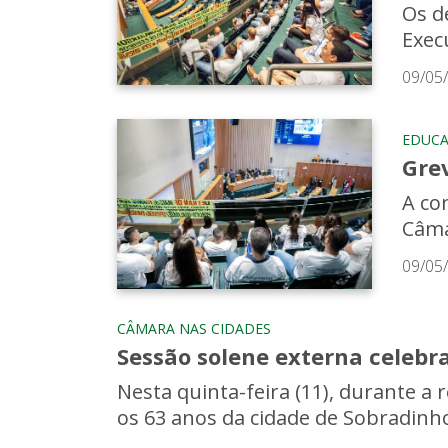
Os de
Exec
09/05
EDUC
Gre
A co
Câma
09/05
CÂMARA NAS CIDADES
Sessão solene externa celebr
Nesta quinta-feira (11), durante a 
os 63 anos da cidade de Sobradinho.