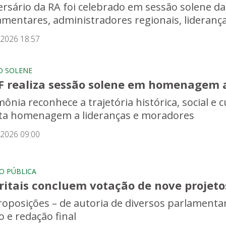
ersário da RA foi celebrado em sessão solene d
amentares, administradores regionais, lideran
/2026 18:57
O SOLENE
F realiza sessão solene em homenagem a
ônia reconhece a trajetória histórica, social e c
ta homenagem a lideranças e moradores
/2026 09:00
O PÚBLICA
ritais concluem votação de nove projeto
roposições – de autoria de diversos parlament
o e redação final