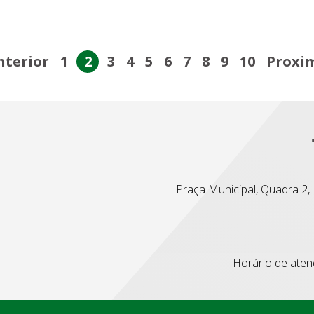
nterior
1
2
3
4
5
6
7
8
9
10
Proxi
Praça Municipal, Quadra 2, L
Horário de atend