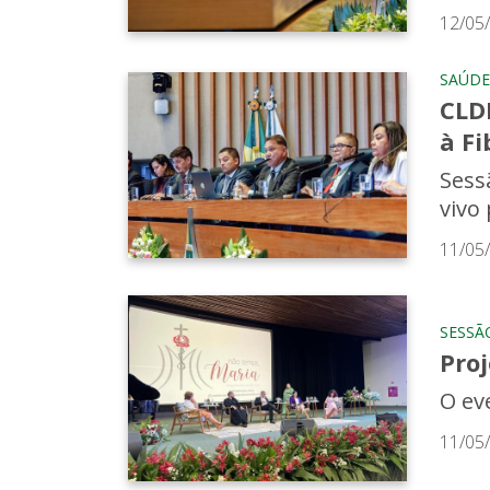
12/05
SAÚDE
CLD
à Fi
Sess
vivo
11/05
SESSÃ
Pro
O ev
11/05