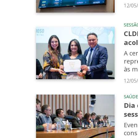
12/05
SESSÃ
CLD
aco
A ce
repr
às m
12/05
SAÚDE
Dia 
ses
Even
cons