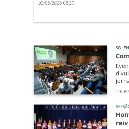
03/06/2026 08:30
SOLEN
Com
Even
divu
jorn
19/05
SESSÃ
Hom
rei