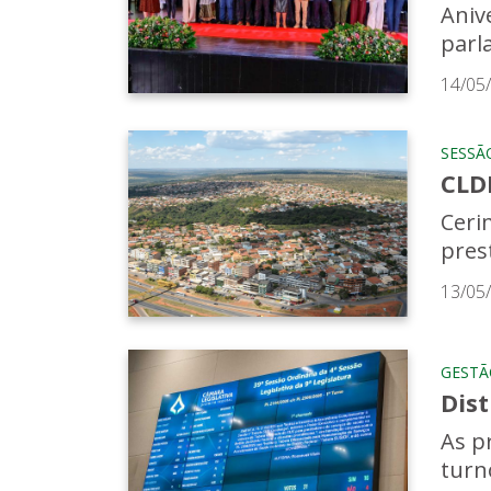
Aniv
parl
14/05
SESSÃ
CLD
Cerim
pres
13/05
GESTÃ
Dist
As p
turn