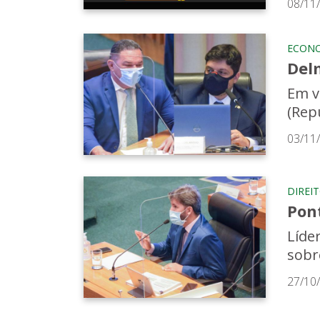
08/11
ECON
Del
Em v
(Rep
03/11
DIREI
Pon
Líde
sobr
27/10