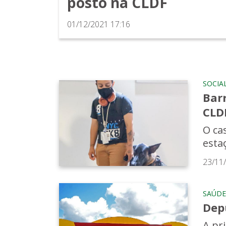
posto na CLDF
01/12/2021 17:16
SOCIA
Barr
CLD
O ca
esta
23/11
SAÚDE
Dep
A pr