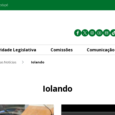
rodapé
vidade Legislativa
Comissões
Comunicação
as Notícias
Iolando
Iolando