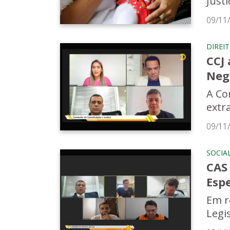
Just
09/11
DIREI
CCJ
Neg
A Co
extra
09/11
SOCIA
CAS
Espe
Em r
Legi