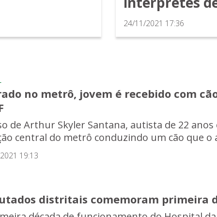
intérpretes d
24/11/2021 17:36
L
ado no metrô, jovem é recebido com cão
F
so de Arthur Skyler Santana, autista de 22 anos
ção central do metrô conduzindo um cão que o ap
/2021 19:13
utados distritais comemoram primeira d
imeira década de funcionamento do Hospital da C