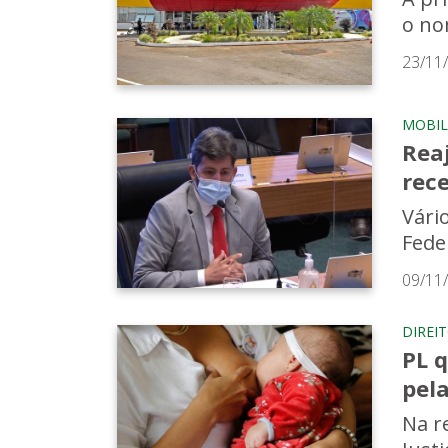
o no
23/11
MOBIL
Rea
rec
Vário
Feder
09/11
DIREI
PL 
pela
Na r