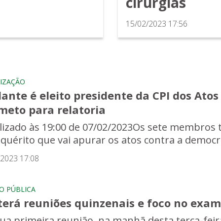
cirurgias
15/02/2023 17:56
LIZAÇÃO
lante é eleito presidente da CPI dos Ato
meto para relatoria
lizado às 19:00 de 07/02/2023Os sete membros 
nquérito que vai apurar os atos contra a democra
/2023 17:08
O PÚBLICA
terá reuniões quinzenais e foco no exa
ua primeira reunião, na manhã desta terça-feira