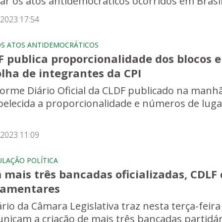
ar os atos antidemocráticos ocorridos em Brasíl
/2023 17:54
OS ATOS ANTIDEMOCRÁTICOS
 publica proporcionalidade dos blocos e
lha de integrantes da CPI
orme Diário Oficial da CLDF publicado na manhã
belecida a proporcionalidade e números de lug
/2023 11:09
ULAÇÃO POLÍTICA
mais três bancadas oficializadas, CDLF 
lamentares
ário da Câmara Legislativa traz nesta terça-feira
nicam a criação de mais três bancadas partidári