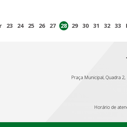
r
23
24
25
26
27
28
29
30
31
32
33
Praça Municipal, Quadra 2, L
Horário de atend