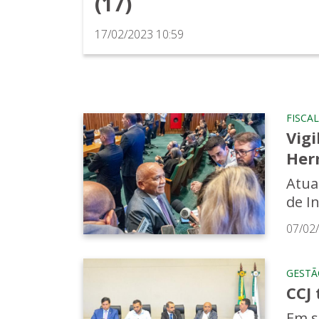
(17)
17/02/2023 10:59
FISCA
Vigi
Her
Atua
de I
07/02
GESTÃ
CCJ 
Em s