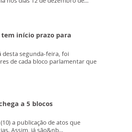
ia nos dias 12 de dezembro de...
 tem início prazo para
 desta segunda-feira, foi
ares de cada bloco parlamentar que
chega a 5 blocos
 (10) a publicação de atos que
as. Assim, já são&nb...