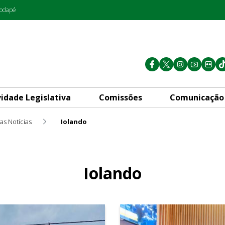
rodapé
vidade Legislativa
Comissões
Comunicação
as Notícias
Iolando
Iolando