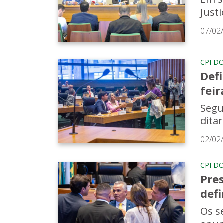
Justi
07/02
CPI D
Defi
feir
Segu
dita
02/02
CPI D
Pres
defi
Os s