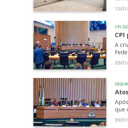
10/01
CPI D
CPI 
A cr
Fede
09/01
SEGU
Ato
Após
que 
09/01