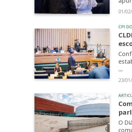
apur
01/02
CPI D
CLDF
esco
Conf
esta
...
23/01
ARTIC
Com 
par
O Di
comu