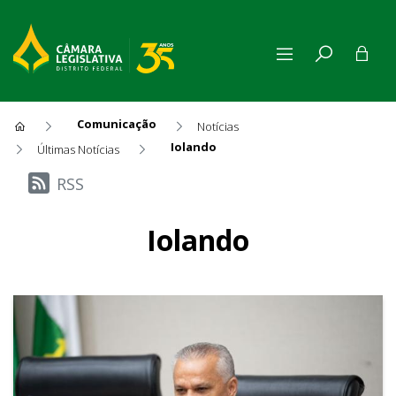
Comunicação
Notícias
Iolando
Últimas Notícias
Últimas Notícias
RSS
Iolando