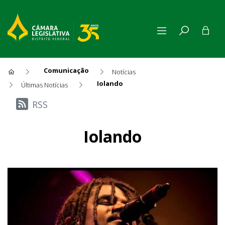
Comunicação
Notícias
Iolando
Últimas Notícias
Últimas Notícias
RSS
Iolando