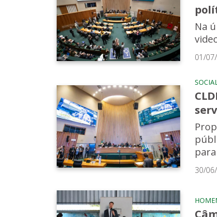
polí
Na ú
vide
01/07
SOCIA
CLD
serv
Prop
públ
para
30/06
HOME
Câma