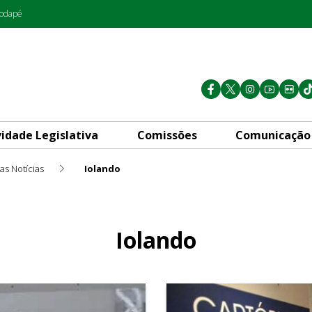
rodapé
vidade Legislativa
Comissões
Comunicação
as Notícias
Iolando
Iolando