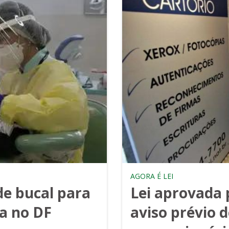
AGORA É LEI
úde bucal para
Lei aprovada 
ia no DF
aviso prévio d