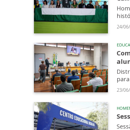
Home
hist
24/06
EDUC
Com
alu
Dist
para
23/06
HOME
Ses
Sess