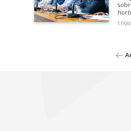
sobr
hort
17/06
A