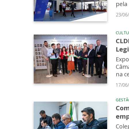
pela
23/06
CULTU
CLD
Legi
Expo
Câma
na c
17/06
GESTÃ
Comi
emp
Cole