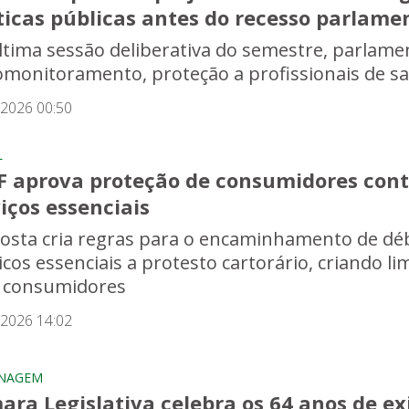
ticas públicas antes do recesso parlame
ltima sessão deliberativa do semestre, parlam
omonitoramento, proteção a profissionais de saú
/2026 00:50
L
F aprova proteção de consumidores contr
iços essenciais
osta cria regras para o encaminhamento de déb
icos essenciais a protesto cartorário, criando l
 consumidores
/2026 14:02
NAGEM
ra Legislativa celebra os 64 anos de exi