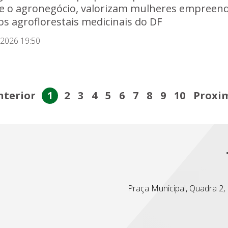
e o agronegócio, valorizam mulheres empreen
os agroflorestais medicinais do DF
/2026 19:50
nterior
1
2
3
4
5
6
7
8
9
10
Proxi
Praça Municipal, Quadra 2, L