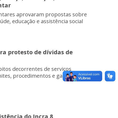
ntar
entares aprovaram propostas sobre
de, educação e assistência social
a protesto de dívidas de
itos decorrentes de serviços
imites, procedimentos e garantias
stência do Incra 8