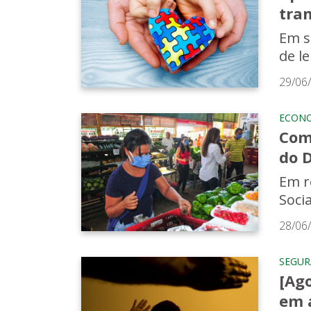
tran
Em s
de le
29/06
ECON
Com
do 
Em r
Soci
28/06
SEGU
[Ago
em 