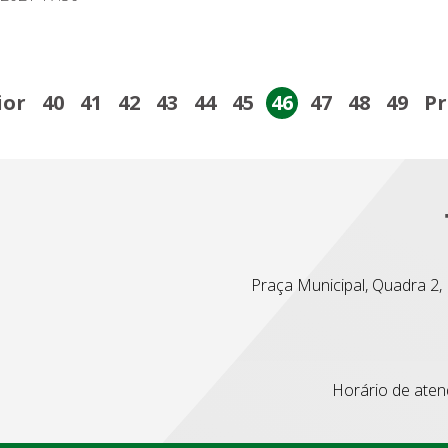
ior
40
41
42
43
44
45
46
47
48
49
P
Praça Municipal, Quadra 2, L
Horário de atend