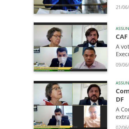
21/06
ASSUN
CAF 
A vo
Execu
09/06
ASSUN
Com
DF
A Co
extr
02/06