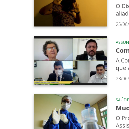
O Di
alia
25/06
ASSUN
Com
A Co
que 
23/06
SAÚDE
Mud
O Pr
Assis