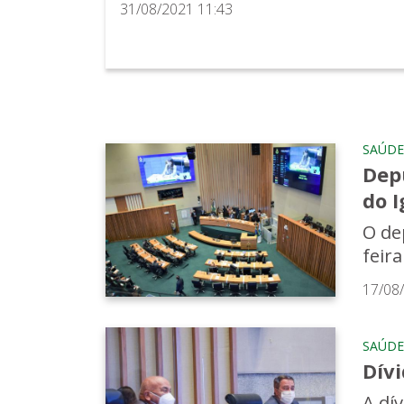
31/08/2021 11:43
SAÚDE
Dep
do I
O de
feir
17/08
SAÚDE
Dív
A dí