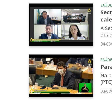
SAÚDE
Secr
cal
A Se
quad
04/08
SAÚDE
Par
Na p
(PTC)
03/08