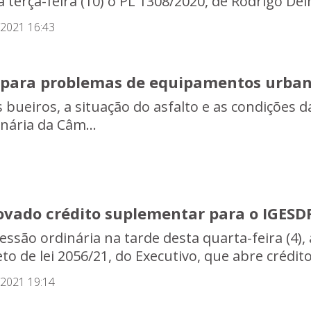
a terça-feira (10) o PL 1308/2020, de Rodrigo De
/2021 16:43
 para problemas de equipamentos urba
 bueiros, a situação do asfalto e as condições
nária da Câm...
ovado crédito suplementar para o IGESDF
essão ordinária na tarde desta quarta-feira (4),
eto de lei 2056/21, do Executivo, que abre crédi
/2021 19:14