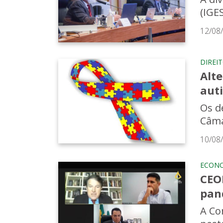
(IGE
12/08
DIREI
Alt
aut
Os d
Câmar
10/08
ECON
CEO
pan
A Co