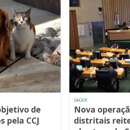
SAÚDE
bjetivo de
Nova operação
s pela CCJ
distritais rei