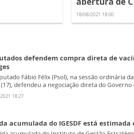
abertura de C
18/08/2021 18:00
utados defendem compra direta de vacin
ges
putado Fábio Félix (Psol), na sessão ordinária da
a (17), defendeu a negociação direta do Governo d
/2021 18:27
ida acumulada do IGESDF está estimada 
vida acumulada do Instituto de Gestão Estratégic