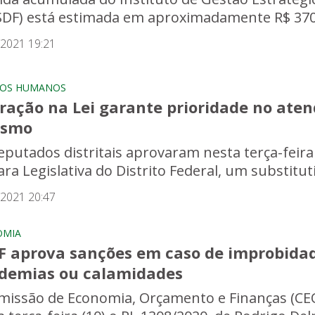
SDF) está estimada em aproximadamente R$ 370 m
/2021 19:21
TOS HUMANOS
eração na Lei garante prioridade no ate
ismo
eputados distritais aprovaram nesta terça-feira 
a Legislativa do Distrito Federal, um substitutiv
/2021 20:47
OMIA
F aprova sanções em caso de improbida
demias ou calamidades
missão de Economia, Orçamento e Finanças (CEO