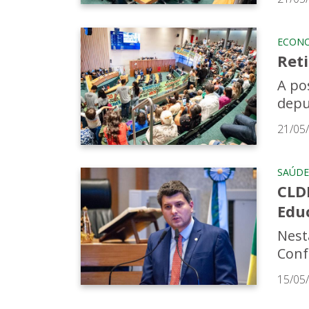
ECON
Ret
A po
depu
21/05
SAÚDE
CLDF
Edu
Nesta
Conf
15/05