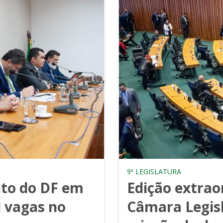
9ª LEGISLATURA
to do DF em
Edição extrao
l vagas no
Câmara Legisl