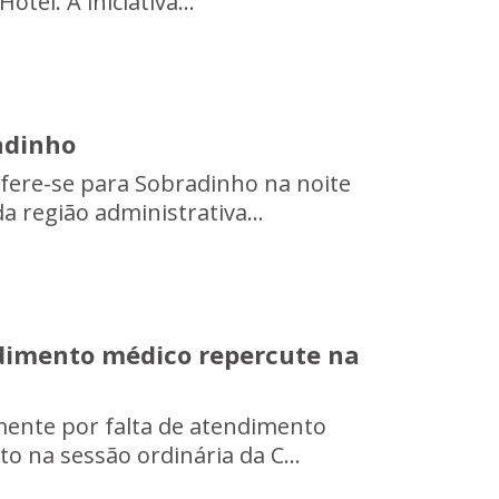
tel. A iniciativa...
adinho
nsfere-se para Sobradinho na noite
 região administrativa...
ndimento médico repercute na
mente por falta de atendimento
o na sessão ordinária da C...