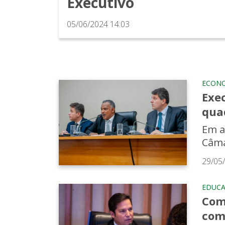
Executivo
05/06/2024 14:03
ECON
Exec
qua
Em a
Câma
29/05
EDUC
Com
com