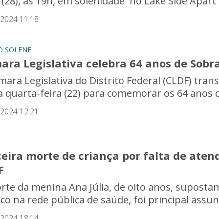
 (28), às 19h, em solenidade no Lake Side Apart Ho
/2024 11:18
O SOLENE
ara Legislativa celebra 64 anos de Sobr
mara Legislativa do Distrito Federal (CLDF) tra
a quarta-feira (22) para comemorar os 64 anos da
/2024 12:21
ceira morte de criança por falta de ate
F
rte da menina Ana Júlia, de oito anos, suposta
co na rede pública de saúde, foi principal assunt
/2024 18:14