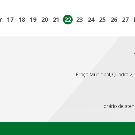
r
17
18
19
20
21
22
23
24
25
26
27
Praça Municipal, Quadra 2, L
Horário de atend