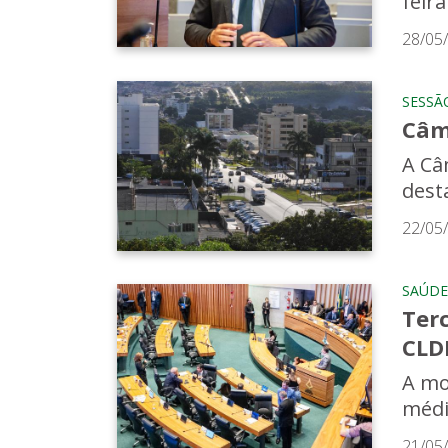
feira
28/05
SESSÃ
Câm
A Câ
dest
22/05
SAÚDE
Ter
CLD
A mo
médi
21/05