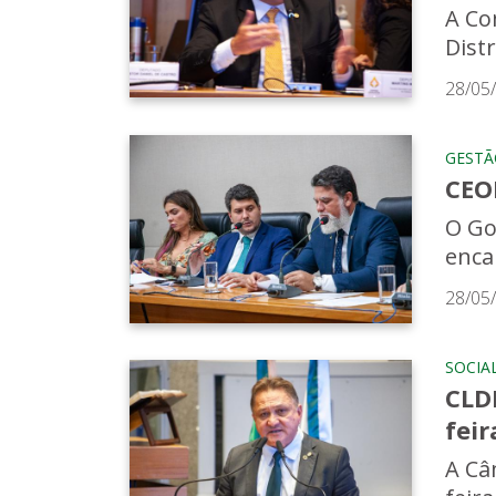
A Co
Distr
28/05
GESTÃ
CEO
O Go
enca
28/05
SOCIA
CLDF
feir
A Câ