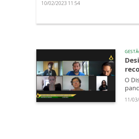
10/02/2023 11:54
GESTÃ
Des
rec
O Di
pand
11/03