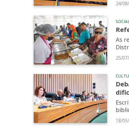
24/08
SOCIA
Ref
As r
Dist
25/07
CULTU
Deba
difi
Escr
bibl
18/05