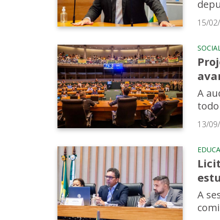
deput
15/02
SOCIA
Pro
ava
A au
todo
13/09
EDUC
Lici
est
A se
comis