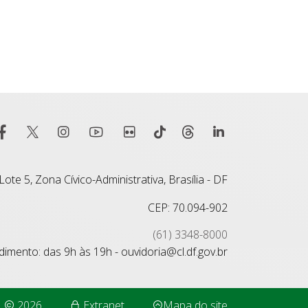
ote 5, Zona Cívico-Administrativa, Brasília - DF
CEP: 70.094-902
(61) 3348-8000
imento: das 9h às 19h - ouvidoria@cl.df.gov.br
2026
Extranet
Mapa do site