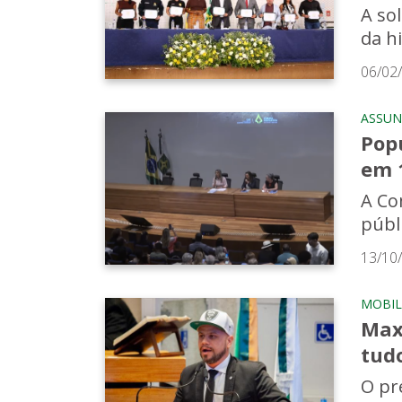
A so
da h
06/02
ASSUN
Popu
em 
A Co
públ
13/10
MOBIL
Max
tudo
O pr