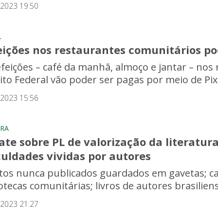
/2023 19:50
L
eições nos restaurantes comunitários po
efeições – café da manhã, almoço e jantar – nos
rito Federal vão poder ser pagas por meio de Pix
/2023 15:56
RA
te sobre PL de valorização da literatura
culdades vividas por autores
itos nunca publicados guardados em gavetas; c
iotecas comunitárias; livros de autores brasilie
/2023 21:27