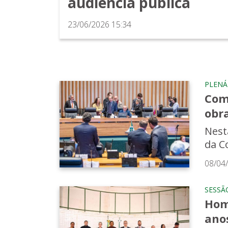
audiência pública
23/06/2026 15:34
PLENÁ
Com
obra
Nest
da C
08/04
SESSÃ
Hom
ano