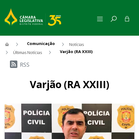
Comunicação
Notícias
Varjão (RA XXIII)
Últimas Notícias
Últimas Notícias
RSS
Varjão (RA XXIII)