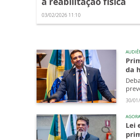
à reabilitação física
03/02/2026 11:10
AUDIÊ
Pri
da 
Deba
prev
30/01
AGORA 
Lei 
prim