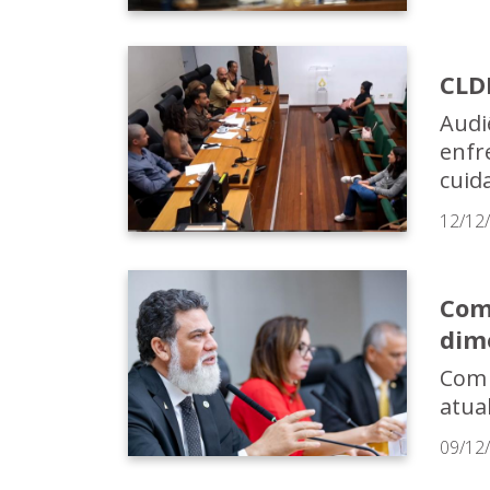
CLD
Audi
enfr
cuid
12/12
Com
dim
Com 
atua
09/12