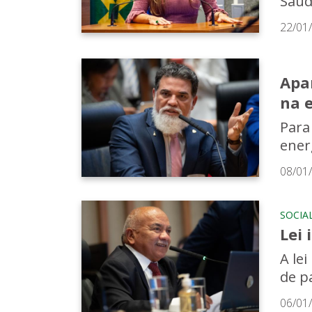
Saúd
22/01
Apa
na e
Para
ener
08/01
SOCIA
Lei 
A le
de p
06/01