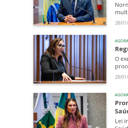
Norm
mult
28/01
AGORA 
Reg
O ex
proc
28/01
AGORA 
Prom
Saúd
Lei 