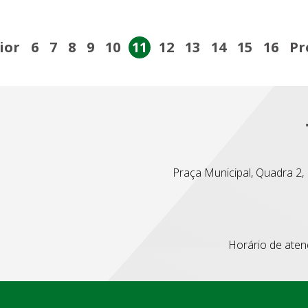
ior
6
7
8
9
10
11
12
13
14
15
16
Pr
Praça Municipal, Quadra 2, L
Horário de atend