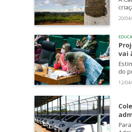
cria
20/04
EDUC
Pro
vai
Esti
do p
12/04
Cole
adm
Para