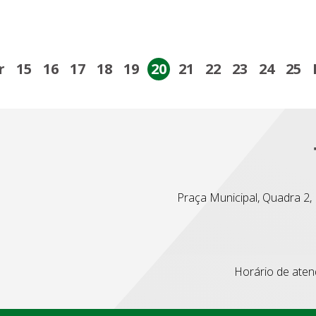
r
15
16
17
18
19
20
21
22
23
24
25
Praça Municipal, Quadra 2, L
Horário de atend