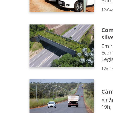
Admi
12/04
Com
silv
Em r
Econ
Legis
12/04
Câm
A Câm
19h,