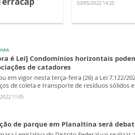
Terracap
03/05/2022 14:25
OMIA
ora é Lei] Condomínios horizontais pode
ociações de catadores
u em vigor nesta terça-feira (26) a Lei 7.122/20
iços de coleta e transporte de resíduos sólidos 
/2022 11:05
ação de parque em Planaltina será deba
mara Legislativa do Distrito Federal vai realizar