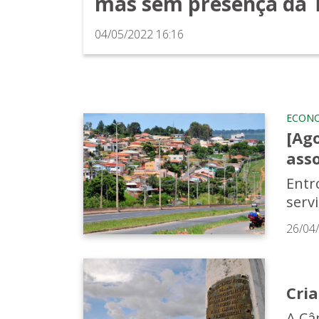
mas sem presença da 
04/05/2022 16:16
ECON
[Ag
ass
Entro
serv
26/04
Cri
A Câ