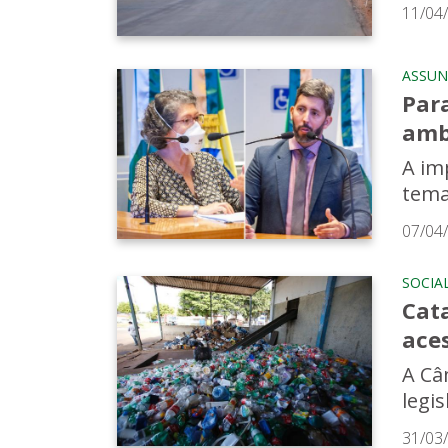
11/04
ASSUN
Par
amb
A im
tema
07/04
SOCIA
Cat
ace
A Câ
legi
31/03