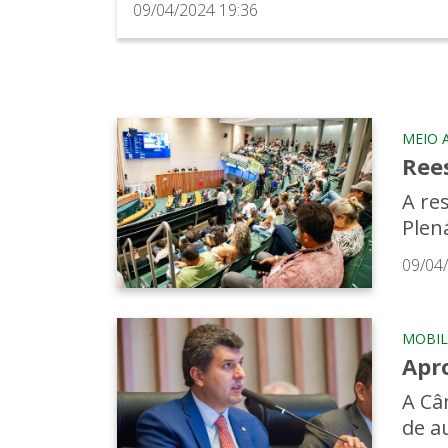
09/04/2024 19:36
MEIO 
Ree
A re
Plená
09/04
MOBIL
Apro
A Câm
de a