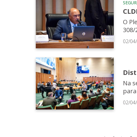
SEGU
CLDF
O Pl
308/
02/04
Dist
Na s
para
02/04