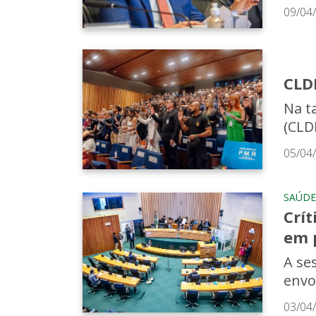
09/04
CLDF
Na ta
(CLD
05/04
SAÚDE
Crít
em 
A se
envo
03/04