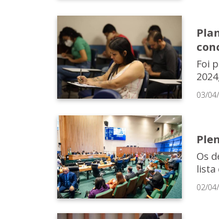
Plan
con
Foi p
2024
03/04
Ple
Os d
list
02/04