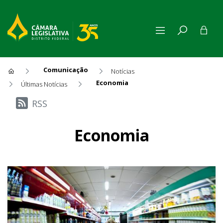
Comunicação
Notícias
Economia
Últimas Notícias
Últimas Notícias
RSS
Economia