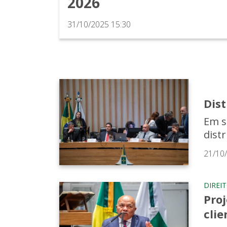
2026
31/10/2025 15:30
Dis
Em s
dist
21/10
DIREI
Pro
cli