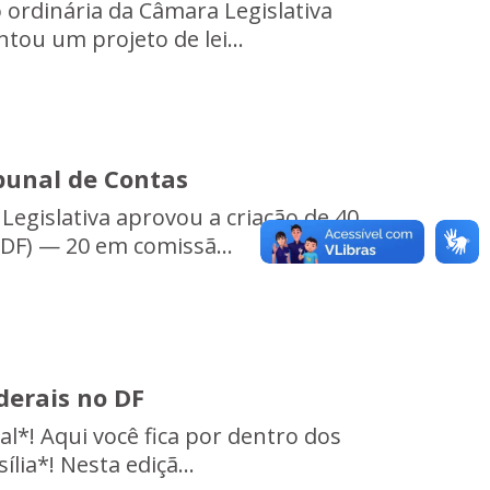
 ordinária da Câmara Legislativa
ntou um projeto de lei...
bunal de Contas
 Legislativa aprovou a criação de 40
CDF) — 20 em comissã...
derais no DF
al*! Aqui você fica por dentro dos
lia*! Nesta ediçã...