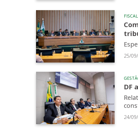
FISCA
Com
trib
Espe
25/09
GESTÃ
DF a
Rela
cons
24/09