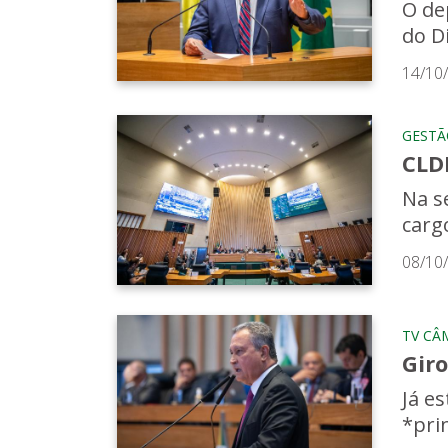
O de
do Di
14/10
GESTÃ
CLDF
Na s
carg
08/10
TV CÂ
Giro
Já e
*prin