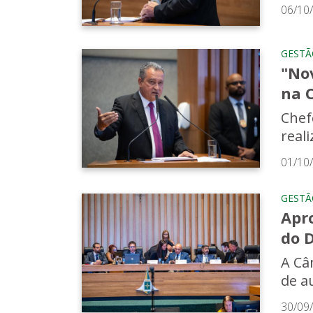
06/10
GESTÃ
"Nov
na 
Chef
real
01/10
GESTÃ
Apr
do 
A Câm
de au
30/09